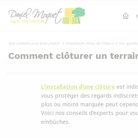
Nos conseils pour bien choisir
>
Installation, Pose de Clôture
>
Vos questio
Comment clôturer un terrai
L’installation d’une clôture
est ind
vous protéger des regards indiscret
plus ou moins marquée peut cepend
Voici nos conseils d’experts pour vo
embûches.