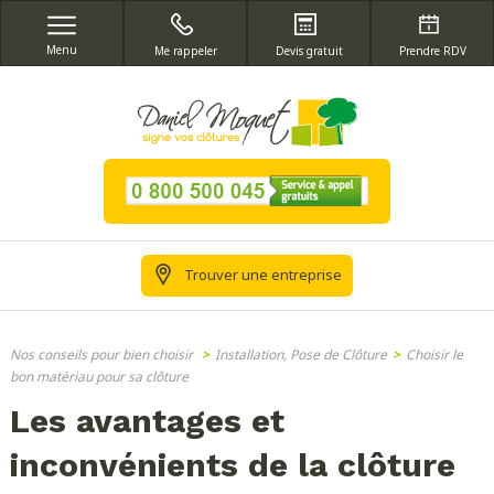
Menu
Me rappeler
Devis gratuit
Prendre RDV
Trouver une entreprise
Nos conseils pour bien choisir
>
Installation, Pose de Clôture
>
Choisir le
bon matériau pour sa clôture
Les avantages et
inconvénients de la clôture