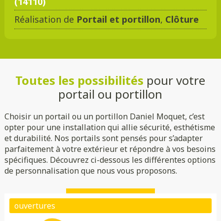
(14110)
Réalisation de
Portail et portillon
,
Clôture
DMC 301
DMC 302
DMC 303
DMC 303 B
Toutes les possibilités
pour votre
DMC 304
DMC 305
portail ou portillon
Choisir un portail ou un portillon Daniel Moquet, c’est
opter pour une installation qui allie sécurité, esthétisme
et durabilité. Nos portails sont pensés pour s’adapter
parfaitement à votre extérieur et répondre à vos besoins
spécifiques. Découvrez ci-dessous les différentes options
de personnalisation que nous vous proposons.