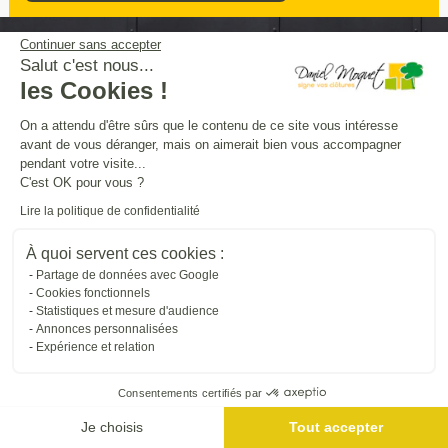
Continuer sans accepter
Sécurité
intimité
praticité
Salut c'est nous...
,
,
:
les Cookies !
entourez
et
sécurisez vos extérieurs
en
beauté
On a attendu d'être sûrs que le contenu de ce site vous intéresse
avant de vous déranger, mais on aimerait bien vous accompagner
pendant votre visite...
Trouver une entreprise proche de chez vous
C'est OK pour vous ?
Lire la politique de confidentialité
À quoi servent ces cookies :
Partage de données avec Google
Cookies fonctionnels
Statistiques et mesure d'audience
Annonces personnalisées
Expérience et relation
Me géolocaliser
Consentements certifiés par
Je choisis
Tout accepter