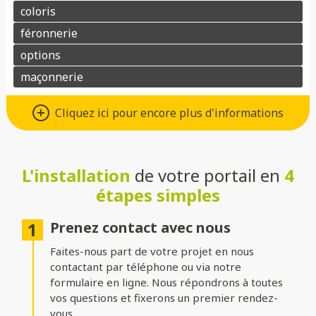
Différents types d’ouvertures
Cliquez ici pour encore plus d'informations
Choisissez le système d’ouverture qui convient au mieux à votre
maison et à vos besoins :
L'installation
de votre portail en
4
Battant
: idéal pour les larges entrées, avec une ouverture
classique à deux vantaux.
étapes simples
Coulissant sur rails
: parfait pour les espaces réduits, il
optimise le dégagement latéral.
Prenez contact avec nous
Faites-nous part de votre projet en nous
Coulissant autoportant
: sans rail au sol, il assure un
fonctionnement fluide et une esthétique épurée.
contactant par téléphone ou via notre
formulaire en ligne. Nous répondrons à toutes
vos questions et fixerons un premier rendez-
Formes du portail
vous.