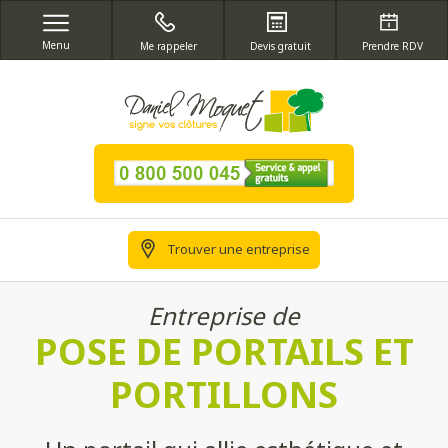
Menu
Me rappeler
Devis gratuit
Prendre RDV
Trouver une entreprise
Entreprise de
POSE DE PORTAILS ET
PORTILLONS