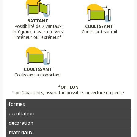
Biais bas
Biais haut
Bombé
Bombé inversé
DÉCORS OPTIONS
Portail plein
Portail semi ajouré
Portail ajouré
BATTANT
Possibilité de 2 vantaux
COULISSANT
LAME
OPTION
OPTION
intégraux, ouverture vers
Coulissant sur rail
Lame 30 cm modulable
lame ajourée
Lame déco sur mesure
Chapeau de gendarme
Chapeau de gendarme inversé
l'intérieur ou l'extérieur.*
Aluminium
Composite
PVC/ALU
Portail brise vue
Coloris au choix
Pointes
Manchon
Voluptes
Rosace
Motorisation
Domotique
Contrôle d'accès
COULISSANT
Coulissant autoportant
Aluminium
Enduit
Pierre
*OPTION
1 ou 2 battants, asymétrie possible, ouverture en pente.