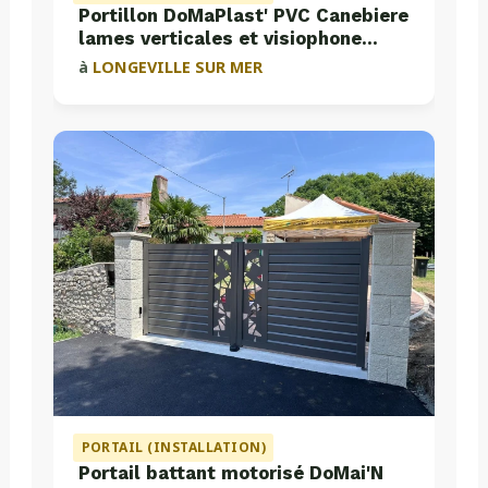
Portillon DoMaPlast' PVC Canebiere
lames verticales et visiophone
Aiphone
à
LONGEVILLE SUR MER
PORTAIL (INSTALLATION)
Portail battant motorisé DoMai'N