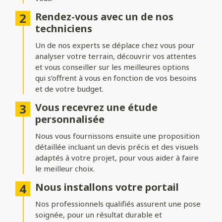
Ajoutez du style à votre entrée avec différentes formes de
Rendez-vous avec un de nos
portails :
techniciens
Biais bas ou biais haut
: une finition inclinée pour un design
Un de nos experts se déplace chez vous pour
dynamique.
analyser votre terrain, découvrir vos attentes
Bombé ou bombé inversé
et vous conseiller sur les meilleures options
: des courbes élégantes pour un
effet plus traditionnel.
qui s’offrent à vous en fonction de vos besoins
et de votre budget.
Chapeau de gendarme ou chapeau de gendarme inversé
: une touche classique et raffinée.
Vous recevrez une étude
personnalisée
Occultation
Nous vous fournissons ensuite une proposition
détaillée incluant un devis précis et des visuels
Adaptez le niveau d’intimité et d’aération de votre portail :
adaptés à votre projet, pour vous aider à faire
le meilleur choix.
Portail plein
: : pour une intimité maximale et une protection
renforcée.
Nous installons votre portail
Portail semi-ajouré
: un équilibre entre discrétion et
Nos professionnels qualifiés assurent une pose
luminosité.
soignée, pour un résultat durable et