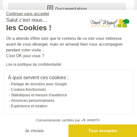
Documentation
Continuer sans accepter
Salut c'est nous...
Prendre RDV
les Cookies !
Du lundi au vendredi, de 9H à 19H
On a attendu d'être sûrs que le contenu de ce site vous intéresse
avant de vous déranger, mais on aimerait bien vous accompagner
pendant votre visite...
C'est OK pour vous ?
APPEL GRATUIT DEPUIS UN POSTE FIXE
Lire la politique de confidentialité
À quoi servent ces cookies :
DANIEL MOQUET CLÔTURES
Partage de données avec Google
Cookies fonctionnels
Statistiques et mesure d'audience
Toutes nos installations
Annonces personnalisées
Expérience et relation
L'UNIVERS DANIEL MOQUET
Consentements certifiés par
Je choisis
Tout accepter