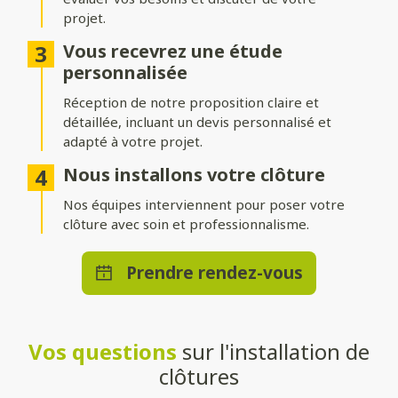
projet.
Différentes options d’occultation
Vous recevrez une étude
Selon vos envies et vos besoins, nos clôtures peuvent être :
personnalisée
Réception de notre proposition claire et
Pleinement occultantes
: pour garantir une intimité
maximale.
détaillée, incluant un devis personnalisé et
adapté à votre projet.
Ajourées
: pour laisser passer la lumière tout en délimitant
votre espace.
Nous installons votre clôture
Brise-vue ou brise-vent
Nos équipes interviennent pour poser votre
: pour allier confort et esthétisme.
clôture avec soin et professionnalisme.
Une pose adaptée à votre terrain
Prendre rendez-vous
Que vous souhaitiez une clôture posée directement au sol ou
installée sur un muret, nos solutions s’adaptent à toutes les
configurations. Nos techniciens qualifiés effectueront une
installation stable et durable, quelle que soit la méthode choisie.
Vos questions
sur l'installation de
Un large choix de teintes et de
clôtures