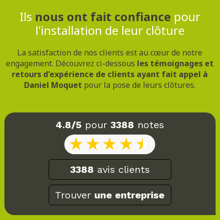
Ils
nous ont fait confiance
pour
l'installation de leur clôture
La satisfaction de nos clients est au cœur de notre
engagement. Découvrez ci-dessous
les témoignages et
retours d'expérience de clients ayant fait appel à
Daniel Moquet
pour la pose de leurs clôtures.
4.8/5
pour
3388
notes
3388
avis clients
Trouver
une entreprise