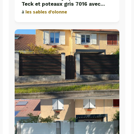
Teck et poteaux gris 7016 avec
plaques de soubassement béton
à
les sables d'olonne