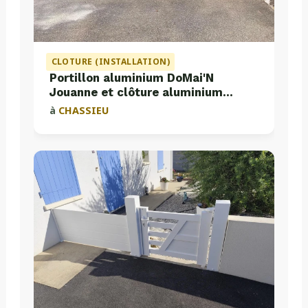
CLOTURE (INSTALLATION)
Portillon aluminium DoMai'N
Jouanne et clôture aluminium
Valette
à
CHASSIEU