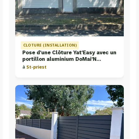
CLOTURE (INSTALLATION)
Pose d'une Clôture Yat'Easy avec un
portillon aluminium DoMai'N
Colmont
à
St-priest