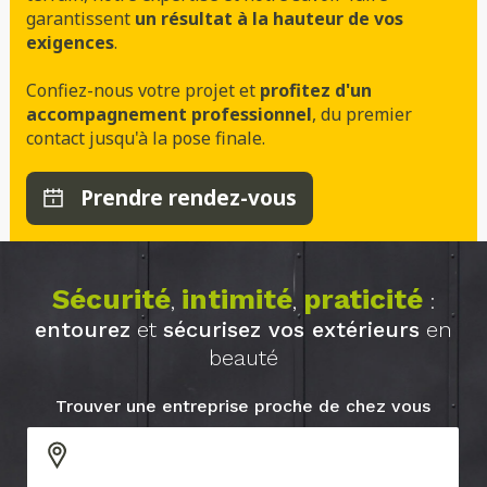
garantissent
un résultat à la hauteur de vos
exigences
.
Confiez-nous votre projet et
profitez d'un
accompagnement professionnel
, du premier
contact jusqu'à la pose finale.
Prendre rendez-vous
Sécurité
intimité
praticité
,
,
:
entourez
et
sécurisez vos extérieurs
en
beauté
Trouver une entreprise proche de chez vous