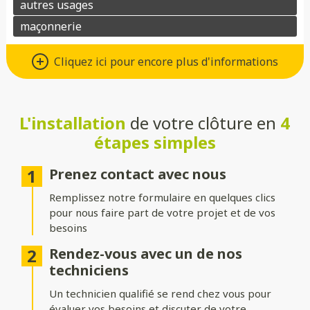
Un grand choix de matériaux de
Cliquez ici pour encore plus d'informations
qualité
Vous avez le choix entre de nombreux types de matériaux pour
votre future clôture :
L'installation
de votre clôture en
4
étapes simples
Aluminium
: moderne, léger et résistant à la corrosion.
Composite
: parfait pour un aspect bois sans les contraintes
Prenez contact avec nous
d’entretien.
Remplissez notre formulaire en quelques clics
PVC
: économique, durable et facile à entretenir.
pour nous faire part de votre projet et de vos
besoins
Bois
: naturel et chaleureux, idéal pour un extérieur
authentique.
Rendez-vous avec un de nos
techniciens
Gabion
: robuste et contemporain, avec une touche minérale.
Un technicien qualifié se rend chez vous pour
Grillage
: simple, efficace et modulable selon vos besoins.
évaluer vos besoins et discuter de votre