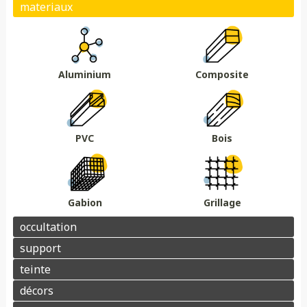
Plein
Ajouré
Brise vue/brise vent
Au sol
Sur muret
DMC 301
DMC 302
DMC 303
DMC 303 B
Essences de bois
Coloris au choix
DMC 304
DMC 305
Aluminium
Composite
Barrière acoustique
Garde corps
Tour piscine
Muret
Couvertine
PVC
Bois
Gabion
Grillage