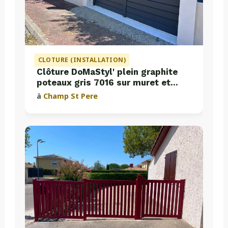
CLOTURE (INSTALLATION)
Clôture DoMaStyl' plein graphite
poteaux gris 7016 sur muret et
portail coulissant Classic Strong
à
Champ St Pere