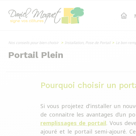
Nos conseils pour bien choisir
>
Installation, Pose de Portail
>
Le bon remp
Portail Plein
Pourquoi choisir un porta
Si vous projetez d’installer un nou
de connaitre les avantages d’un por
remplissages de portail
. Vous deve
ajouré et le portail semi-ajouré. 