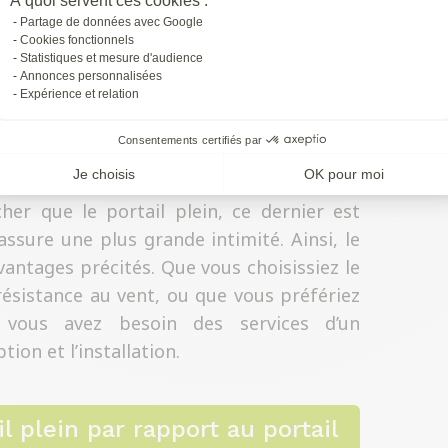
À quoi servent ces cookies :
Partage de données avec Google
Cookies fonctionnels
Statistiques et mesure d'audience
 ses qualités esthétiques intéressantes.
Annonces personnalisées
ltant a considérablement évolué au fil des
Expérience et relation
proposent des designs innovants qui ne
Consentements certifiés par
e agréablement.
Je choisis
OK pour moi
er que le portail plein, ce dernier est
ssure une plus grande intimité. Ainsi, le
avantages précités. Que vous choisissiez le
ésistance au vent, ou que vous préfériez
, vous avez besoin des services d’un
ion et l’installation.
l plein par rapport au portail