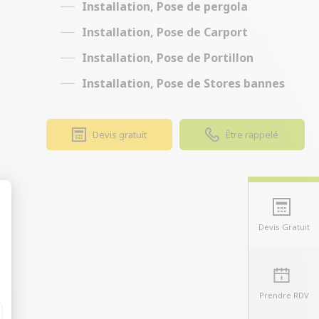
Installation, Pose de pergola
Installation, Pose de Carport
Installation, Pose de Portillon
Installation, Pose de Stores bannes
Devis gratuit
Être rappelé
Devis Gratuit
t : Personnalisez vos Options
Prendre RDV