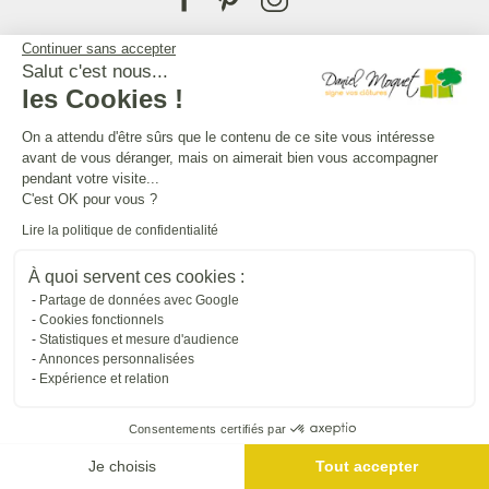
Continuer sans accepter
Salut c'est nous...
les Cookies !
On a attendu d'être sûrs que le contenu de ce site vous intéresse
avant de vous déranger, mais on aimerait bien vous accompagner
pendant votre visite...
C'est OK pour vous ?
Lire la politique de confidentialité
Inscrivez-vous à la lettre d'information
pour suivre l’actualité Daniel Moquet Clôtures
À quoi servent ces cookies :
Partage de données avec Google
Cookies fonctionnels
Statistiques et mesure d'audience
Annonces personnalisées
Expérience et relation
Consentements certifiés par
Je choisis
Tout accepter