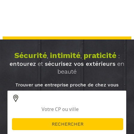
Sécurité
intimité
praticité
,
,
:
entourez
et
sécurisez vos extérieurs
en
beauté
Trouver une entreprise proche de chez vous