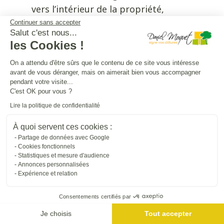
vers l’intérieur de la propriété,
puisqu’il est interdit d’empiéter sur
Continuer sans accepter
Salut c'est nous...
l’espace public.
les Cookies !
On a attendu d'être sûrs que le contenu de ce site vous intéresse
Pour installer un portail à ouverture
avant de vous déranger, mais on aimerait bien vous accompagner
coulissante, il faut que vous ayez
pendant votre visite...
C'est OK pour vous ?
suffisamment d’espace disponible
Lire la politique de confidentialité
latéralement. En effet, il faut que le
battant trouve sa place sur le côté
À quoi servent ces cookies :
lorsque le portail est ouvert.
Partage de données avec Google
Cookies fonctionnels
Statistiques et mesure d'audience
Le choix du type d’ouverture peut
Annonces personnalisées
Expérience et relation
également dépendre de la
topographie de votre terrain. Pour
Consentements certifiés par
éviter les complications et les
Je choisis
Tout accepter
surcoûts, dans le cas d’une entrée en