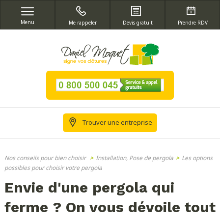
Menu
Me rappeler
Devis gratuit
Prendre RDV
Trouver une entreprise
Nos conseils pour bien choisir
>
Installation, Pose de pergola
>
Les options
possibles pour choisir votre pergola
Envie d'une pergola qui
ferme ? On vous dévoile tout