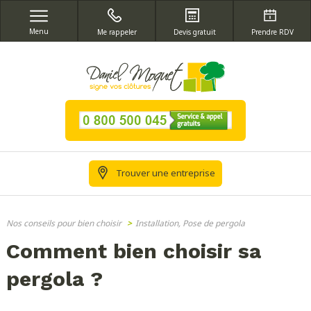
Menu
Me rappeler
Devis gratuit
Prendre RDV
Trouver une entreprise
Nos conseils pour bien choisir
>
Installation, Pose de pergola
Comment bien choisir sa
pergola ?