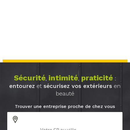
Sécurité
intimité
praticité
,
,
:
entourez
et
sécurisez vos extérieurs
en
beauté
Trouver une entreprise proche de chez vous