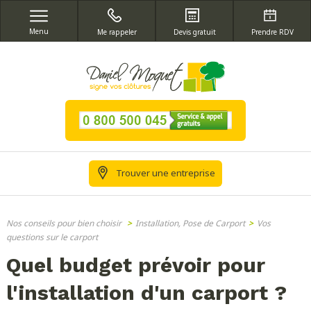
Menu
Me rappeler
Devis gratuit
Prendre RDV
Trouver une entreprise
Nos conseils pour bien choisir
>
Installation, Pose de Carport
>
Vos
questions sur le carport
Quel budget prévoir pour
l'installation d'un carport ?