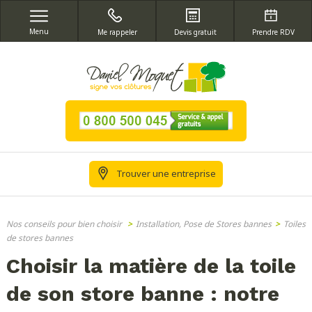
Menu
Me rappeler
Devis gratuit
Prendre RDV
Trouver une entreprise
Nos conseils pour bien choisir
>
Installation, Pose de Stores bannes
>
Toiles
de stores bannes
Choisir la matière de la toile
de son store banne : notre