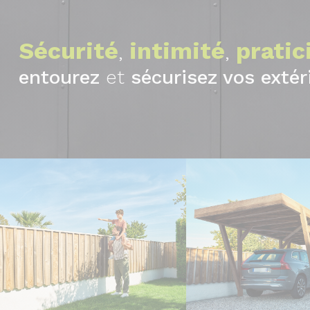
Sécurité
intimité
pratic
,
,
entourez
et
sécurisez vos extér