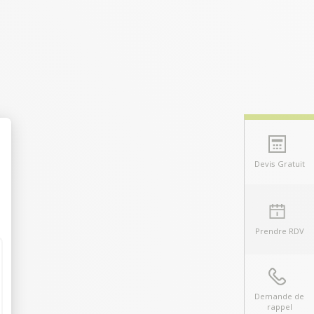
Devis Gratuit
t : Personnalisez vos Options
Prendre RDV
Demande de
rappel