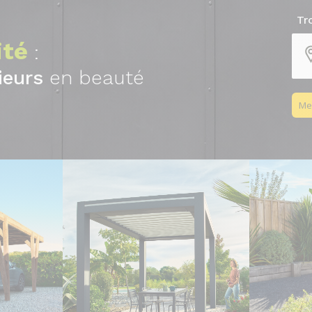
Tr
ité
:
ieurs
en beauté
Me