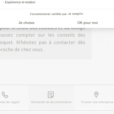
Expérience et relation
atisfaire toutes vos envies.
Consentements certifiés par
Je choisis
OK pour moi
 pour le choix des couleurs et du design
uvez compter sur les conseils des
oquet. N’hésitez pas à contacter dès
 proche de chez vous.
de de rappel
Demande de documentation
Trouver une entreprise