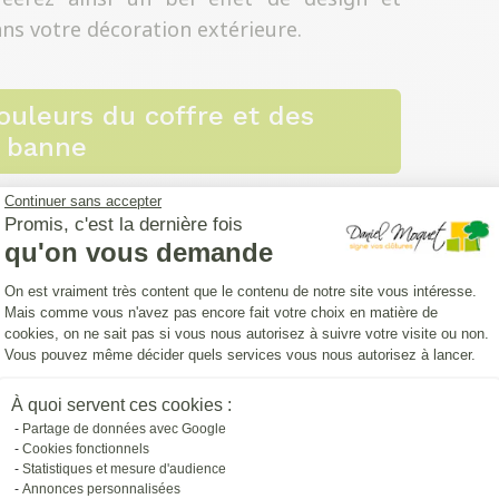
ans votre décoration extérieure.
couleurs du coffre et des
e banne
Continuer sans accepter
Promis, c'est la dernière fois
, c’est-à-dire des bras,
 de votre store banne
qu'on vous demande
uel coffre contribue aussi à l’esthétique
Plateforme de Gestion du Consentemen
On est vraiment très content que le contenu de notre site vous intéresse.
 terrasse. Vous pouvez choisir une teinte
Mais comme vous n'avez pas encore fait votre choix en matière de
er pour un coloris plus contrasté. Dans ce
cookies, on ne sait pas si vous nous autorisez à suivre votre visite ou non.
Vous pouvez même décider quels services vous nous autorisez à lancer.
n harmonie avec la couleur de votre façade
t que le résultat final vous plaise et soit
Axeptio consent
À quoi servent ces cookies :
 avez fait le choix d’un store avec coffre
Partage de données avec Google
lement de l’importance dans le rendu final
Cookies fonctionnels
Statistiques et mesure d'audience
ts modèles vous offrent un choix de formes
Annonces personnalisées