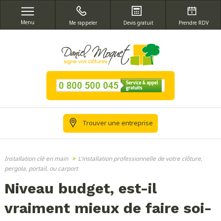
Menu
Me rappeler
Devis gratuit
Prendre RDV
Trouver une entreprise
Installation clé en main
>
L'installation professionnelle de votre clôture,
pergola, portail, ou carport
Niveau budget, est-il
vraiment mieux de faire soi-