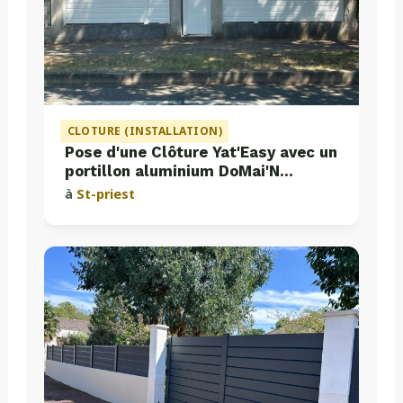
CLOTURE (INSTALLATION)
Pose d'une Clôture Yat'Easy avec un
portillon aluminium DoMai'N
Colmont
à
St-priest