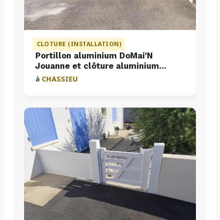
CLOTURE (INSTALLATION)
Portillon aluminium DoMai'N
Jouanne et clôture aluminium
Valette
à
CHASSIEU