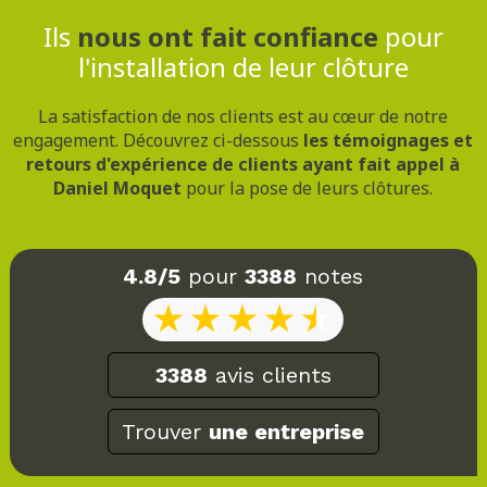
Ils
nous ont fait confiance
pour
l'installation de leur clôture
La satisfaction de nos clients est au cœur de notre
engagement. Découvrez ci-dessous
les témoignages et
retours d'expérience de clients ayant fait appel à
Daniel Moquet
pour la pose de leurs clôtures.
4.8/5
pour
3388
notes
3388
avis clients
Trouver
une entreprise