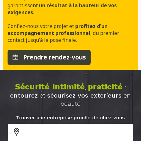
garantissent
un résultat à la hauteur de vos
exigences
.
Confiez-nous votre projet et
profitez d'un
accompagnement professionnel
, du premier
contact jusqu'à la pose finale.
Prendre rendez-vous
Sécurité
intimité
praticité
,
,
:
entourez
et
sécurisez vos extérieurs
en
beauté
Trouver une entreprise proche de chez vous