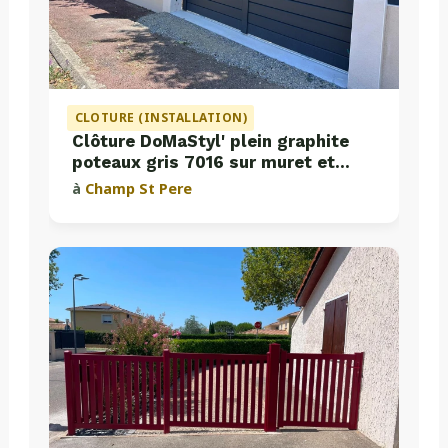
CLOTURE (INSTALLATION)
Clôture DoMaStyl' plein graphite
poteaux gris 7016 sur muret et
portail coulissant Classic Strong
à
Champ St Pere