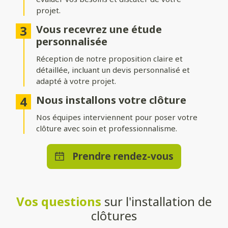
projet.
Différentes options d’occultation
Vous recevrez une étude
Selon vos envies et vos besoins, nos clôtures peuvent être :
personnalisée
Réception de notre proposition claire et
Pleinement occultantes
: pour garantir une intimité
maximale.
détaillée, incluant un devis personnalisé et
adapté à votre projet.
Ajourées
: pour laisser passer la lumière tout en délimitant
votre espace.
Nous installons votre clôture
Brise-vue ou brise-vent
Nos équipes interviennent pour poser votre
: pour allier confort et esthétisme.
clôture avec soin et professionnalisme.
Une pose adaptée à votre terrain
Prendre rendez-vous
Que vous souhaitiez une clôture posée directement au sol ou
installée sur un muret, nos solutions s’adaptent à toutes les
configurations. Nos techniciens qualifiés effectueront une
installation stable et durable, quelle que soit la méthode choisie.
Vos questions
sur l'installation de
Un large choix de teintes et de
clôtures