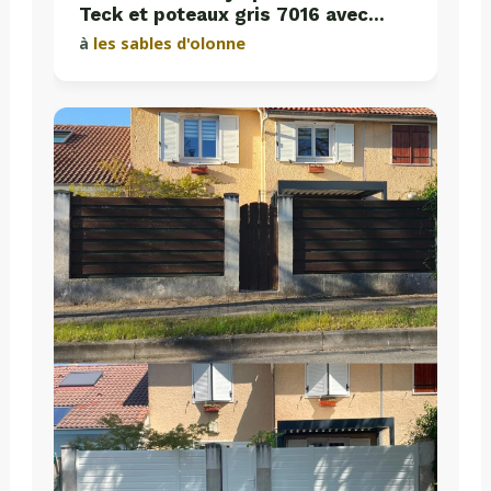
Teck et poteaux gris 7016 avec
plaques de soubassement béton
à
les sables d'olonne