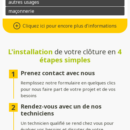
Un grand choix de matériaux de
Cliquez ici pour encore plus d'informations
qualité
Vous avez le choix entre de nombreux types de matériaux pour
votre future clôture :
L'installation
de votre clôture en
4
étapes simples
Aluminium
: moderne, léger et résistant à la corrosion.
Composite
: parfait pour un aspect bois sans les contraintes
Prenez contact avec nous
d’entretien.
Remplissez notre formulaire en quelques clics
PVC
: économique, durable et facile à entretenir.
pour nous faire part de votre projet et de vos
besoins
Bois
: naturel et chaleureux, idéal pour un extérieur
authentique.
Rendez-vous avec un de nos
techniciens
Gabion
: robuste et contemporain, avec une touche minérale.
Un technicien qualifié se rend chez vous pour
Grillage
: simple, efficace et modulable selon vos besoins.
évaluer vos besoins et discuter de votre