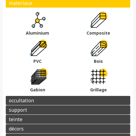
Plein
Ajouré
Brise vue/brise vent
Au sol
Sur muret
DMC 301
DMC 302
DMC 303
DMC 303 B
Essences de bois
Coloris au choix
DMC 304
DMC 305
Aluminium
Composite
Barrière acoustique
Garde corps
Tour piscine
Muret
Couvertine
PVC
Bois
Gabion
Grillage