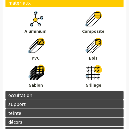
Plein
Ajouré
Brise vue/brise vent
Au sol
Sur muret
DMC 301
DMC 302
DMC 303
DMC 303 B
Essences de bois
Coloris au choix
DMC 304
DMC 305
Aluminium
Composite
Barrière acoustique
Garde corps
Tour piscine
Muret
Couvertine
PVC
Bois
Gabion
Grillage