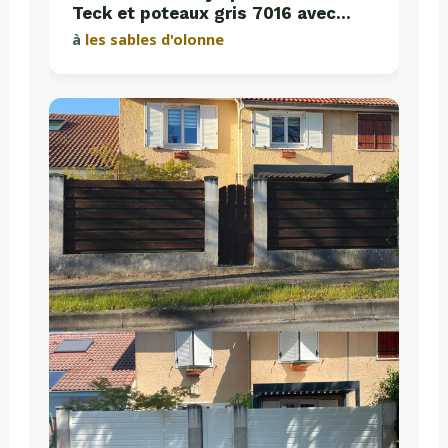
Teck et poteaux gris 7016 avec
plaques de soubassement béton
à
les sables d'olonne