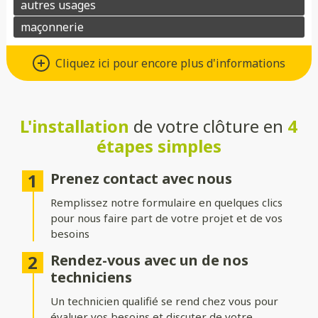
Un grand choix de matériaux de
Cliquez ici pour encore plus d'informations
qualité
Vous avez le choix entre de nombreux types de matériaux pour
votre future clôture :
L'installation
de votre clôture en
4
étapes simples
Aluminium
: moderne, léger et résistant à la corrosion.
Composite
: parfait pour un aspect bois sans les contraintes
Prenez contact avec nous
d’entretien.
Remplissez notre formulaire en quelques clics
PVC
: économique, durable et facile à entretenir.
pour nous faire part de votre projet et de vos
besoins
Bois
: naturel et chaleureux, idéal pour un extérieur
authentique.
Rendez-vous avec un de nos
techniciens
Gabion
: robuste et contemporain, avec une touche minérale.
Un technicien qualifié se rend chez vous pour
Grillage
: simple, efficace et modulable selon vos besoins.
évaluer vos besoins et discuter de votre