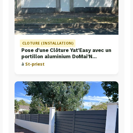
CLOTURE (INSTALLATION)
Pose d'une Clôture Yat'Easy avec un
portillon aluminium DoMai'N
Colmont
à
St-priest