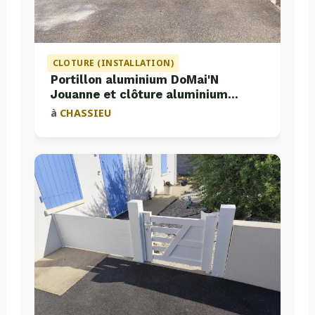
CLOTURE (INSTALLATION)
Portillon aluminium DoMai'N
Jouanne et clôture aluminium
Valette
à
CHASSIEU