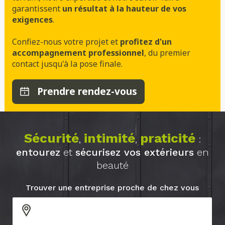
garantissent
un résultat à la hauteur de vos
exigences
.
Confiez-nous votre projet et
profitez d'un
accompagnement professionnel
, du premier
contact jusqu'à la pose finale.
Prendre rendez-vous
Sécurité
intimité
praticité
,
,
:
entourez
et
sécurisez vos extérieurs
en
beauté
Trouver une entreprise proche de chez vous