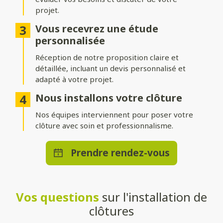
projet.
Différentes options d’occultation
Vous recevrez une étude
Selon vos envies et vos besoins, nos clôtures peuvent être :
personnalisée
Réception de notre proposition claire et
Pleinement occultantes
: pour garantir une intimité
maximale.
détaillée, incluant un devis personnalisé et
adapté à votre projet.
Ajourées
: pour laisser passer la lumière tout en délimitant
votre espace.
Nous installons votre clôture
Brise-vue ou brise-vent
Nos équipes interviennent pour poser votre
: pour allier confort et esthétisme.
clôture avec soin et professionnalisme.
Une pose adaptée à votre terrain
Prendre rendez-vous
Que vous souhaitiez une clôture posée directement au sol ou
installée sur un muret, nos solutions s’adaptent à toutes les
configurations. Nos techniciens qualifiés effectueront une
installation stable et durable, quelle que soit la méthode choisie.
Vos questions
sur l'installation de
Un large choix de teintes et de
clôtures