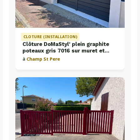
CLOTURE (INSTALLATION)
Clôture DoMaStyl' plein graphite
poteaux gris 7016 sur muret et
portail coulissant Classic Strong
à
Champ St Pere