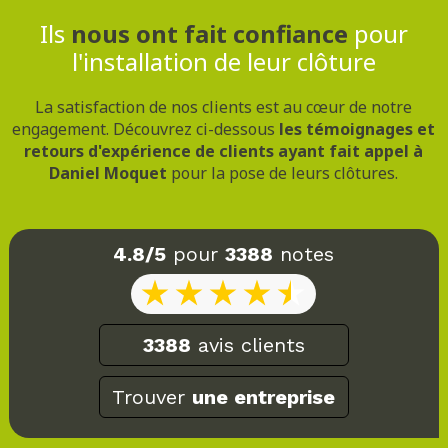
Ils
nous ont fait confiance
pour
l'installation de leur clôture
La satisfaction de nos clients est au cœur de notre
engagement. Découvrez ci-dessous
les témoignages et
retours d'expérience de clients ayant fait appel à
Daniel Moquet
pour la pose de leurs clôtures.
4.8/5
pour
3388
notes
3388
avis clients
Trouver
une entreprise