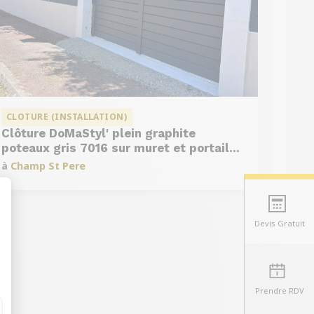
CLOTURE (INSTALLATION)
Clôture DoMaStyl' plein graphite
poteaux gris 7016 sur muret et portail
coulissant Classic Strong
à
Champ St Pere
Devis Gratuit
t : Personnalisez vos Options
Prendre RDV