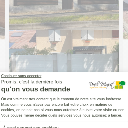
Continuer sans accepter
Promis, c'est la dernière fois
qu'on vous demande
Plateforme de Gestion du Consentemen
On est vraiment très content que le contenu de notre site vous intéresse.
Mais comme vous n'avez pas encore fait votre choix en matière de
cookies, on ne sait pas si vous nous autorisez à suivre votre visite ou non.
CLOTURE (INSTALLATION)
Vous pouvez même décider quels services vous nous autorisez à lancer.
Pose d'une Clôture Yat'Easy avec un
portillon aluminium DoMai'N Colmont
Axeptio consent