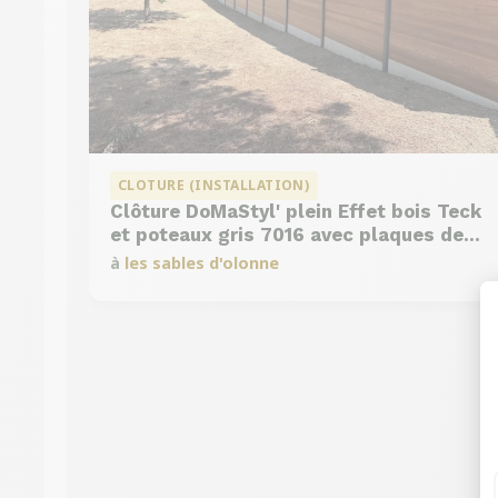
CLOTURE (INSTALLATION)
Clôture DoMaStyl' plein Effet bois Teck
et poteaux gris 7016 avec plaques de
soubassement béton
à
les sables d'olonne