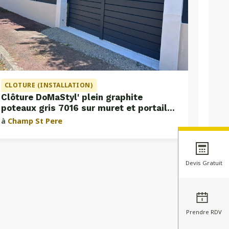
CLOTURE (INSTALLATION)
Clôture DoMaStyl' plein graphite
poteaux gris 7016 sur muret et portail
coulissant Classic Strong
à
Champ St Pere
Devis Gratuit
Prendre RDV