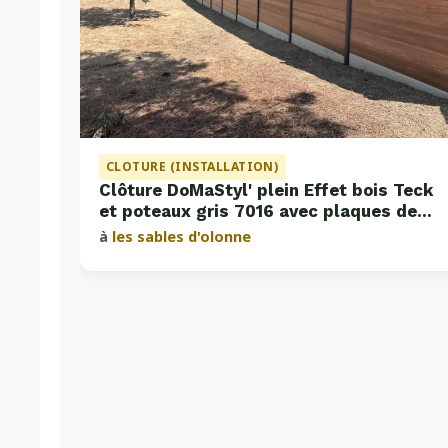
CLOTURE (INSTALLATION)
Clôture DoMaStyl' plein Effet bois Teck
et poteaux gris 7016 avec plaques de
soubassement béton
à
les sables d'olonne