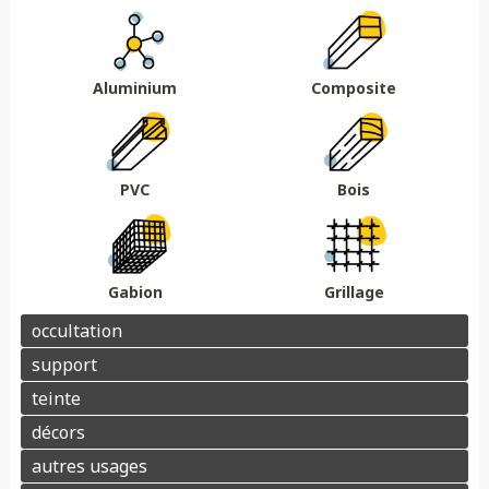
Au sol
Sur muret
DMC 301
DMC 302
DMC 303
DMC 303 B
Essences de bois
Coloris au choix
DMC 304
DMC 305
Aluminium
Composite
Barrière acoustique
Garde corps
Tour piscine
Muret
Couvertine
PVC
Bois
Gabion
Grillage