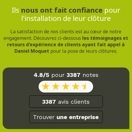
Ils
nous ont fait confiance
pour
l'installation de leur clôture
La satisfaction de nos clients est au cœur de notre
engagement. Découvrez ci-dessous
les témoignages et
retours d'expérience de clients ayant fait appel à
Daniel Moquet
pour la pose de leurs clôtures.
4.8/5
pour
3387
notes
3387
avis clients
Trouver
une entreprise