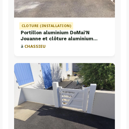
CLOTURE (INSTALLATION)
Portillon aluminium DoMai'N
Jouanne et clôture aluminium
Valette
à
CHASSIEU