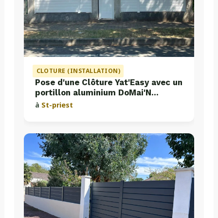
CLOTURE (INSTALLATION)
Pose d'une Clôture Yat'Easy avec un
portillon aluminium DoMai'N
Colmont
à
St-priest