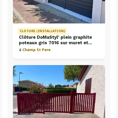
CLOTURE (INSTALLATION)
Clôture DoMaStyl' plein graphite
poteaux gris 7016 sur muret et
portail coulissant Classic Strong
à
Champ St Pere