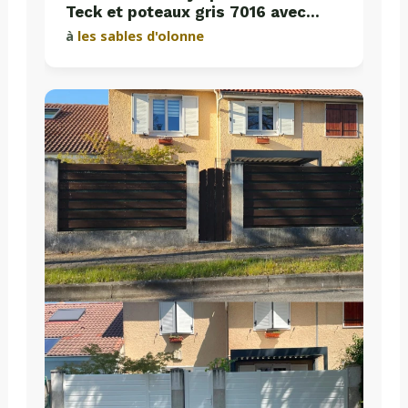
Teck et poteaux gris 7016 avec
plaques de soubassement béton
à
les sables d'olonne