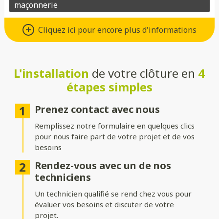
Un grand choix de matériaux de
Cliquez ici pour encore plus d'informations
qualité
Vous avez le choix entre de nombreux types de matériaux pour
votre future clôture :
L'installation
de votre clôture en
4
étapes simples
Aluminium
: moderne, léger et résistant à la corrosion.
Composite
: parfait pour un aspect bois sans les contraintes
Prenez contact avec nous
d’entretien.
Remplissez notre formulaire en quelques clics
PVC
: économique, durable et facile à entretenir.
pour nous faire part de votre projet et de vos
besoins
Bois
: naturel et chaleureux, idéal pour un extérieur
authentique.
Rendez-vous avec un de nos
techniciens
Gabion
: robuste et contemporain, avec une touche minérale.
Un technicien qualifié se rend chez vous pour
Grillage
: simple, efficace et modulable selon vos besoins.
évaluer vos besoins et discuter de votre
projet.