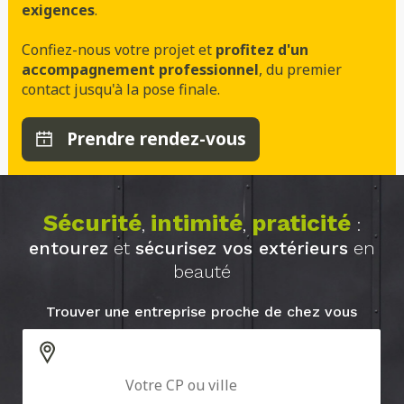
exigences
.
Confiez-nous votre projet et
profitez d'un
accompagnement professionnel
, du premier
contact jusqu'à la pose finale.
Prendre rendez-vous
Sécurité
intimité
praticité
,
,
:
entourez
et
sécurisez vos extérieurs
en
beauté
Trouver une entreprise proche de chez vous