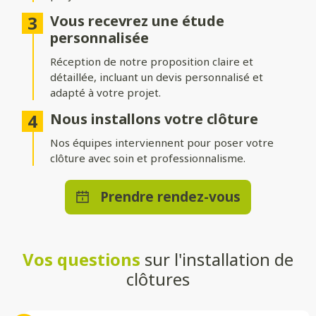
Différentes options d’occultation
Vous recevrez une étude
Selon vos envies et vos besoins, nos clôtures peuvent être :
personnalisée
Réception de notre proposition claire et
Pleinement occultantes
: pour garantir une intimité
maximale.
détaillée, incluant un devis personnalisé et
adapté à votre projet.
Ajourées
: pour laisser passer la lumière tout en délimitant
votre espace.
Nous installons votre clôture
Brise-vue ou brise-vent
Nos équipes interviennent pour poser votre
: pour allier confort et esthétisme.
clôture avec soin et professionnalisme.
Une pose adaptée à votre terrain
Prendre rendez-vous
Que vous souhaitiez une clôture posée directement au sol ou
installée sur un muret, nos solutions s’adaptent à toutes les
configurations. Nos techniciens qualifiés effectueront une
installation stable et durable, quelle que soit la méthode choisie.
Vos questions
sur l'installation de
Un large choix de teintes et de
clôtures
styles