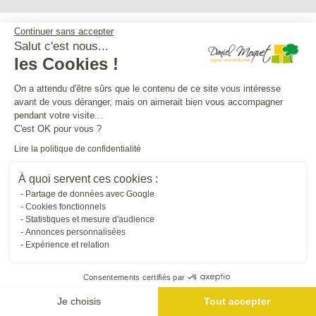
Continuer sans accepter
Service après-vente
Salut c'est nous...
les Cookies !
Mentions légales
On a attendu d'être sûrs que le contenu de ce site vous intéresse
avant de vous déranger, mais on aimerait bien vous accompagner
pendant votre visite...
C'est OK pour vous ?
Crédits Agence de communication
Lire la politique de confidentialité
Plan du site
À quoi servent ces cookies :
Partage de données avec Google
Cookies fonctionnels
Droit à l'oubli
Statistiques et mesure d'audience
Annonces personnalisées
Expérience et relation
Gestion des cookies
Consentements certifiés par
Dépôt CNIL N°VCY0350815H
Je choisis
Tout accepter