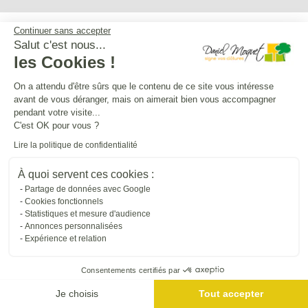
Continuer sans accepter
Service après-vente
Salut c'est nous...
les Cookies !
Mentions légales
On a attendu d'être sûrs que le contenu de ce site vous intéresse
avant de vous déranger, mais on aimerait bien vous accompagner
pendant votre visite...
C'est OK pour vous ?
Crédits Agence de communication
Lire la politique de confidentialité
Plan du site
À quoi servent ces cookies :
Partage de données avec Google
Cookies fonctionnels
Droit à l'oubli
Statistiques et mesure d'audience
Annonces personnalisées
Expérience et relation
Gestion des cookies
Consentements certifiés par
Dépôt CNIL N°VCY0350815H
Je choisis
Tout accepter