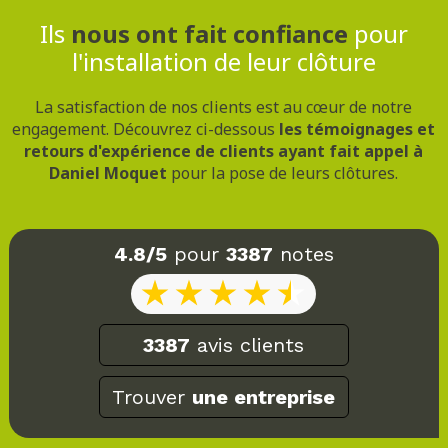
Ils
nous ont fait confiance
pour
l'installation de leur clôture
La satisfaction de nos clients est au cœur de notre
engagement. Découvrez ci-dessous
les témoignages et
retours d'expérience de clients ayant fait appel à
Daniel Moquet
pour la pose de leurs clôtures.
4.8/5
pour
3387
notes
3387
avis clients
Trouver
une entreprise