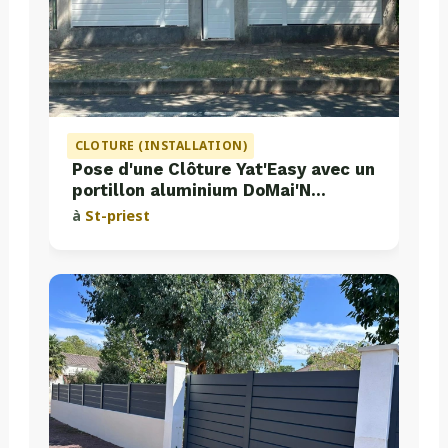
CLOTURE (INSTALLATION)
Pose d'une Clôture Yat'Easy avec un
portillon aluminium DoMai'N
Colmont
à
St-priest