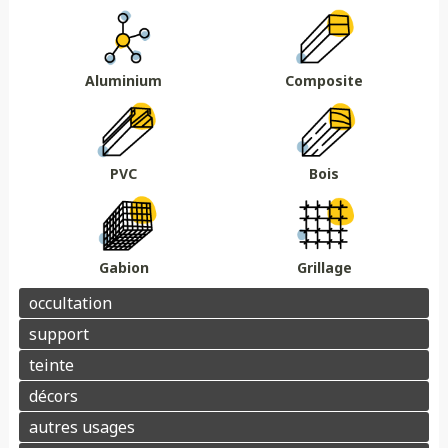
Au sol
Sur muret
DMC 301
DMC 302
DMC 303
DMC 303 B
Essences de bois
Coloris au choix
DMC 304
DMC 305
Aluminium
Composite
Barrière acoustique
Garde corps
Tour piscine
Muret
Couvertine
PVC
Bois
Gabion
Grillage