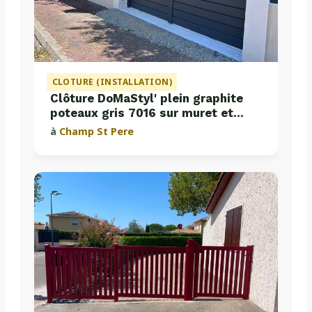
CLOTURE (INSTALLATION)
Clôture DoMaStyl' plein graphite
poteaux gris 7016 sur muret et
portail coulissant Classic Strong
à
Champ St Pere