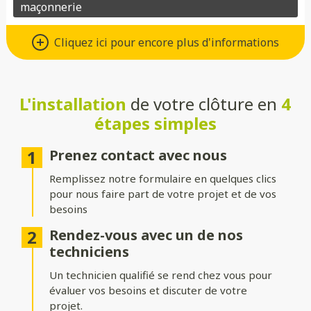
Un grand choix de matériaux de
Cliquez ici pour encore plus d'informations
qualité
Vous avez le choix entre de nombreux types de matériaux pour
votre future clôture :
L'installation
de votre clôture en
4
étapes simples
Aluminium
: moderne, léger et résistant à la corrosion.
Composite
: parfait pour un aspect bois sans les contraintes
Prenez contact avec nous
d’entretien.
Remplissez notre formulaire en quelques clics
PVC
: économique, durable et facile à entretenir.
pour nous faire part de votre projet et de vos
besoins
Bois
: naturel et chaleureux, idéal pour un extérieur
authentique.
Rendez-vous avec un de nos
techniciens
Gabion
: robuste et contemporain, avec une touche minérale.
Un technicien qualifié se rend chez vous pour
Grillage
: simple, efficace et modulable selon vos besoins.
évaluer vos besoins et discuter de votre
projet.