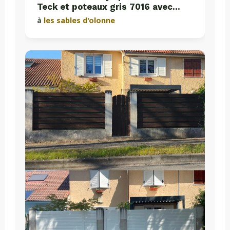
Teck et poteaux gris 7016 avec
plaques de soubassement béton
à
les sables d'olonne