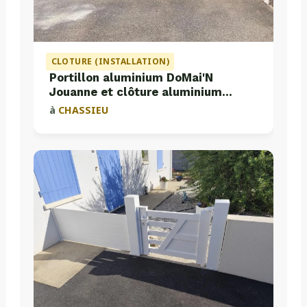
CLOTURE (INSTALLATION)
Portillon aluminium DoMai'N
Jouanne et clôture aluminium
Valette
à
CHASSIEU