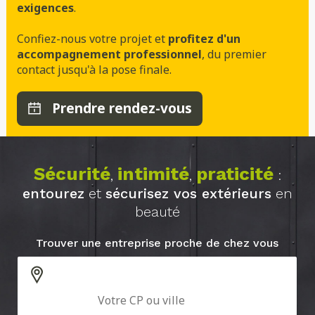
exigences
.
Confiez-nous votre projet et
profitez d'un
accompagnement professionnel
, du premier
contact jusqu'à la pose finale.
Prendre rendez-vous
Sécurité
intimité
praticité
,
,
:
entourez
et
sécurisez vos extérieurs
en
beauté
Trouver une entreprise proche de chez vous