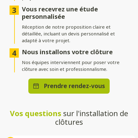
Différentes options d’occultation
Vous recevrez une étude
Selon vos envies et vos besoins, nos clôtures peuvent être :
personnalisée
Réception de notre proposition claire et
Pleinement occultantes
: pour garantir une intimité
maximale.
détaillée, incluant un devis personnalisé et
adapté à votre projet.
Ajourées
: pour laisser passer la lumière tout en délimitant
votre espace.
Nous installons votre clôture
Brise-vue ou brise-vent
Nos équipes interviennent pour poser votre
: pour allier confort et esthétisme.
clôture avec soin et professionnalisme.
Une pose adaptée à votre terrain
Prendre rendez-vous
Que vous souhaitiez une clôture posée directement au sol ou
installée sur un muret, nos solutions s’adaptent à toutes les
configurations. Nos techniciens qualifiés effectueront une
installation stable et durable, quelle que soit la méthode choisie.
Vos questions
sur l'installation de
Un large choix de teintes et de
clôtures
styles