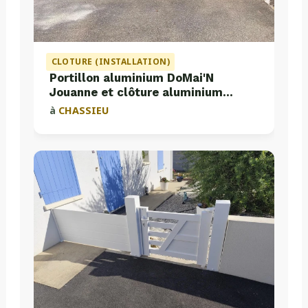
CLOTURE (INSTALLATION)
Portillon aluminium DoMai'N
Jouanne et clôture aluminium
Valette
à
CHASSIEU