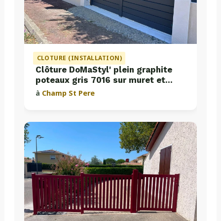
CLOTURE (INSTALLATION)
Clôture DoMaStyl' plein graphite
poteaux gris 7016 sur muret et
portail coulissant Classic Strong
à
Champ St Pere