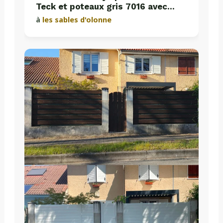
Teck et poteaux gris 7016 avec
plaques de soubassement béton
à
les sables d'olonne