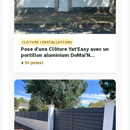
CLOTURE (INSTALLATION)
Pose d'une Clôture Yat'Easy avec un
portillon aluminium DoMai'N
Colmont
à
St-priest