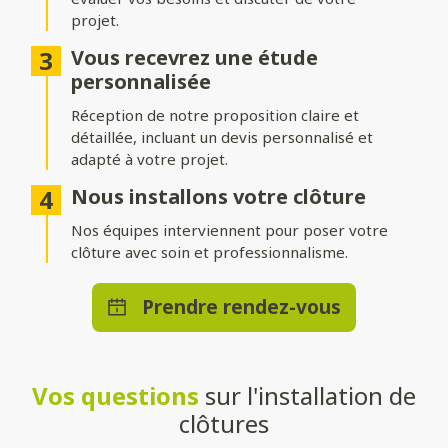
projet.
Différentes options d’occultation
Vous recevrez une étude
Selon vos envies et vos besoins, nos clôtures peuvent être :
personnalisée
Réception de notre proposition claire et
Pleinement occultantes
: pour garantir une intimité
maximale.
détaillée, incluant un devis personnalisé et
adapté à votre projet.
Ajourées
: pour laisser passer la lumière tout en délimitant
votre espace.
Nous installons votre clôture
Brise-vue ou brise-vent
Nos équipes interviennent pour poser votre
: pour allier confort et esthétisme.
clôture avec soin et professionnalisme.
Une pose adaptée à votre terrain
Prendre rendez-vous
Que vous souhaitiez une clôture posée directement au sol ou
installée sur un muret, nos solutions s’adaptent à toutes les
configurations. Nos techniciens qualifiés effectueront une
installation stable et durable, quelle que soit la méthode choisie.
Vos questions
sur l'installation de
Un large choix de teintes et de
clôtures