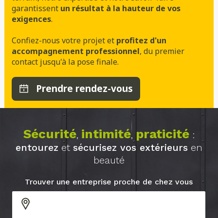
garantissent
un résultat à la hauteur de vos
exigences
.
Confiez-nous votre projet et
profitez d'un
accompagnement professionnel
, du premier
contact jusqu'à la pose finale.
Prendre rendez-vous
Sécurité
intimité
praticité
,
,
:
entourez
et
sécurisez vos extérieurs
en
beauté
Trouver une entreprise proche de chez vous