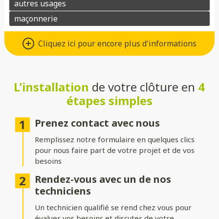
Un grand choix de matériaux de
Cliquez ici pour encore plus d'informations
qualité
Vous avez le choix entre de nombreux types de matériaux pour
votre future clôture :
L'installation
de votre clôture en
4
étapes simples
Aluminium
: moderne, léger et résistant à la corrosion.
Composite
: parfait pour un aspect bois sans les contraintes
Prenez contact avec nous
d’entretien.
Remplissez notre formulaire en quelques clics
PVC
: économique, durable et facile à entretenir.
pour nous faire part de votre projet et de vos
besoins
Bois
: naturel et chaleureux, idéal pour un extérieur
authentique.
Rendez-vous avec un de nos
techniciens
Gabion
: robuste et contemporain, avec une touche minérale.
Un technicien qualifié se rend chez vous pour
Grillage
: simple, efficace et modulable selon vos besoins.
évaluer vos besoins et discuter de votre