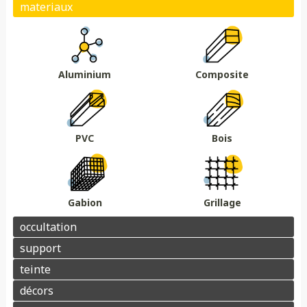
Plein
Ajouré
Brise vue/brise vent
Au sol
Sur muret
DMC 301
DMC 302
DMC 303
DMC 303 B
Essences de bois
Coloris au choix
DMC 304
DMC 305
Aluminium
Composite
Barrière acoustique
Garde corps
Tour piscine
Muret
Couvertine
PVC
Bois
Gabion
Grillage