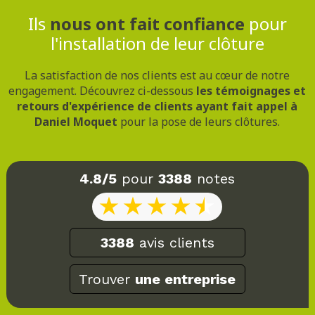
Ils
nous ont fait confiance
pour
l'installation de leur clôture
La satisfaction de nos clients est au cœur de notre
engagement. Découvrez ci-dessous
les témoignages et
retours d'expérience de clients ayant fait appel à
Daniel Moquet
pour la pose de leurs clôtures.
4.8/5
pour
3388
notes
3388
avis clients
Trouver
une entreprise