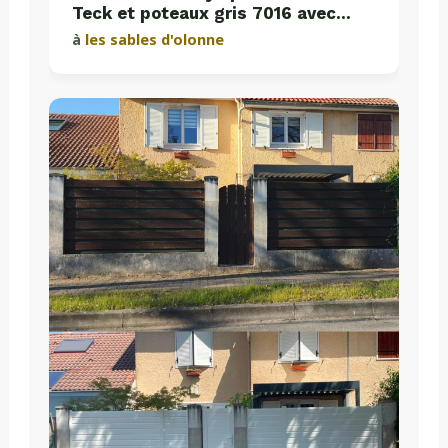
Teck et poteaux gris 7016 avec
plaques de soubassement béton
à
les sables d'olonne