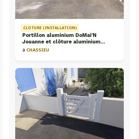
CLOTURE (INSTALLATION)
Portillon aluminium DoMai'N
Jouanne et clôture aluminium
Valette
à
CHASSIEU