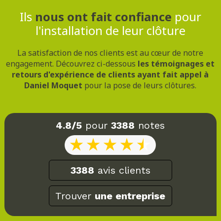
Ils
nous ont fait confiance
pour
l'installation de leur clôture
La satisfaction de nos clients est au cœur de notre
engagement. Découvrez ci-dessous
les témoignages et
retours d'expérience de clients ayant fait appel à
Daniel Moquet
pour la pose de leurs clôtures.
4.8/5
pour
3388
notes
3388
avis clients
Trouver
une entreprise