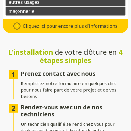
Un grand choix de matériaux de
Cliquez ici pour encore plus d'informations
qualité
Vous avez le choix entre de nombreux types de matériaux pour
votre future clôture :
L'installation
de votre clôture en
4
étapes simples
Aluminium
: moderne, léger et résistant à la corrosion.
Composite
: parfait pour un aspect bois sans les contraintes
Prenez contact avec nous
d’entretien.
Remplissez notre formulaire en quelques clics
PVC
: économique, durable et facile à entretenir.
pour nous faire part de votre projet et de vos
besoins
Bois
: naturel et chaleureux, idéal pour un extérieur
authentique.
Rendez-vous avec un de nos
techniciens
Gabion
: robuste et contemporain, avec une touche minérale.
Un technicien qualifié se rend chez vous pour
Grillage
: simple, efficace et modulable selon vos besoins.
évaluer vos besoins et discuter de votre