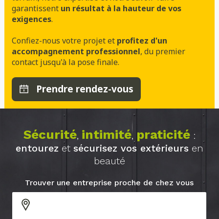
garantissent
un résultat à la hauteur de vos
exigences
.
Confiez-nous votre projet et
profitez d'un
accompagnement professionnel
, du premier
contact jusqu'à la pose finale.
Prendre rendez-vous
Sécurité
intimité
praticité
,
,
:
entourez
et
sécurisez vos extérieurs
en
beauté
Trouver une entreprise proche de chez vous