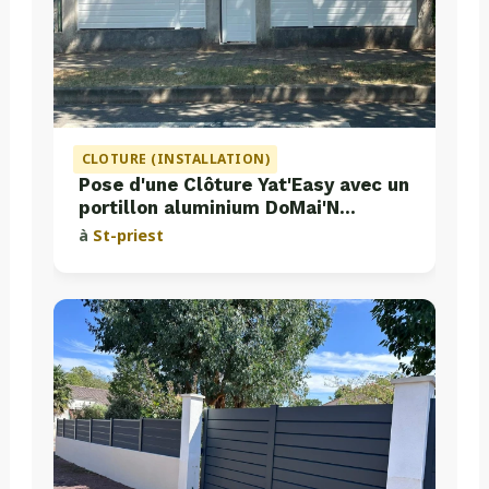
CLOTURE (INSTALLATION)
Pose d'une Clôture Yat'Easy avec un
portillon aluminium DoMai'N
Colmont
à
St-priest