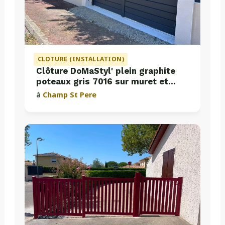
CLOTURE (INSTALLATION)
Clôture DoMaStyl' plein graphite
poteaux gris 7016 sur muret et
portail coulissant Classic Strong
à
Champ St Pere