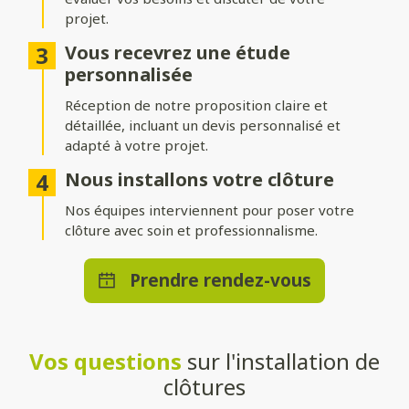
projet.
Différentes options d’occultation
Vous recevrez une étude
Selon vos envies et vos besoins, nos clôtures peuvent être :
personnalisée
Réception de notre proposition claire et
Pleinement occultantes
: pour garantir une intimité
maximale.
détaillée, incluant un devis personnalisé et
adapté à votre projet.
Ajourées
: pour laisser passer la lumière tout en délimitant
votre espace.
Nous installons votre clôture
Brise-vue ou brise-vent
Nos équipes interviennent pour poser votre
: pour allier confort et esthétisme.
clôture avec soin et professionnalisme.
Une pose adaptée à votre terrain
Prendre rendez-vous
Que vous souhaitiez une clôture posée directement au sol ou
installée sur un muret, nos solutions s’adaptent à toutes les
configurations. Nos techniciens qualifiés effectueront une
installation stable et durable, quelle que soit la méthode choisie.
Vos questions
sur l'installation de
Un large choix de teintes et de
clôtures