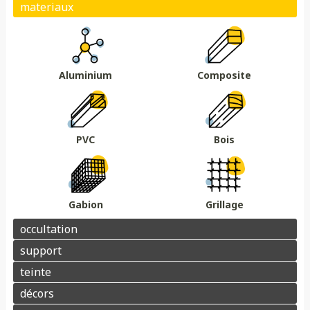
Plein
Ajouré
Brise vue/brise vent
Au sol
Sur muret
DMC 301
DMC 302
DMC 303
DMC 303 B
Essences de bois
Coloris au choix
DMC 304
DMC 305
Aluminium
Composite
Barrière acoustique
Garde corps
Tour piscine
Muret
Couvertine
PVC
Bois
Gabion
Grillage