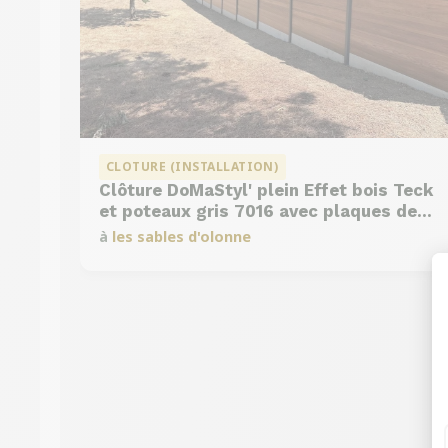
CLOTURE (INSTALLATION)
Clôture DoMaStyl' plein Effet bois Teck
et poteaux gris 7016 avec plaques de
soubassement béton
à
les sables d'olonne