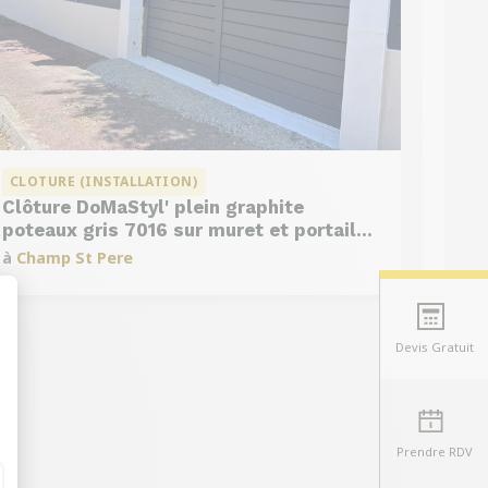
CLOTURE (INSTALLATION)
Clôture DoMaStyl' plein graphite
poteaux gris 7016 sur muret et portail
coulissant Classic Strong
à
Champ St Pere
Devis Gratuit
t : Personnalisez vos Options
Prendre RDV