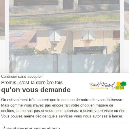
Continuer sans accepter
Promis, c'est la dernière fois
qu'on vous demande
Plateforme de Gestion du Consentemen
On est vraiment très content que le contenu de notre site vous intéresse.
Mais comme vous n'avez pas encore fait votre choix en matière de
cookies, on ne sait pas si vous nous autorisez à suivre votre visite ou non.
CLOTURE (INSTALLATION)
Vous pouvez même décider quels services vous nous autorisez à lancer.
Pose d'une Clôture Yat'Easy avec un
portillon aluminium DoMai'N Colmont
Axeptio consent