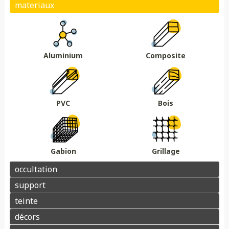
Plein
Ajouré
Brise vue/brise vent
Au sol
Sur muret
DMC 301
DMC 302
DMC 303
DMC 303 B
Essences de bois
Coloris au choix
DMC 304
DMC 305
Aluminium
Composite
Barrière acoustique
Garde corps
Tour piscine
Muret
Couvertine
PVC
Bois
Gabion
Grillage