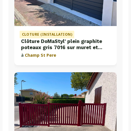
CLOTURE (INSTALLATION)
Clôture DoMaStyl' plein graphite
poteaux gris 7016 sur muret et
portail coulissant Classic Strong
à
Champ St Pere