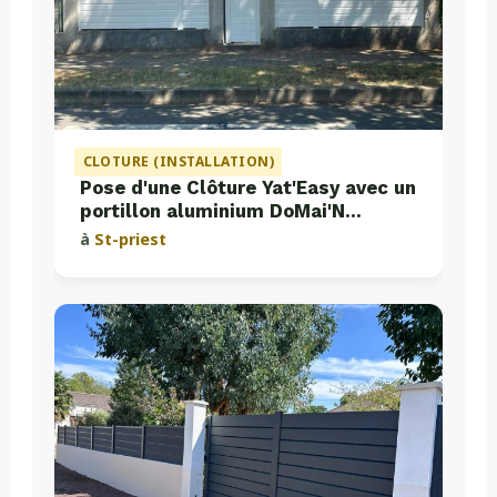
CLOTURE (INSTALLATION)
Pose d'une Clôture Yat'Easy avec un
portillon aluminium DoMai'N
Colmont
à
St-priest