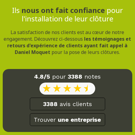
Ils
nous ont fait confiance
pour
l'installation de leur clôture
La satisfaction de nos clients est au cœur de notre
engagement. Découvrez ci-dessous
les témoignages et
retours d'expérience de clients ayant fait appel à
Daniel Moquet
pour la pose de leurs clôtures.
4.8/5
pour
3388
notes
3388
avis clients
Trouver
une entreprise