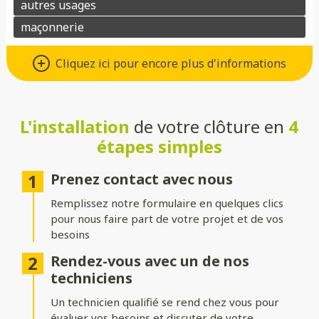
Un grand choix de matériaux de
Cliquez ici pour encore plus d'informations
qualité
Vous avez le choix entre de nombreux types de matériaux pour
votre future clôture :
L'installation
de votre clôture en
4
étapes simples
Aluminium
: moderne, léger et résistant à la corrosion.
Composite
: parfait pour un aspect bois sans les contraintes
Prenez contact avec nous
d’entretien.
Remplissez notre formulaire en quelques clics
PVC
: économique, durable et facile à entretenir.
pour nous faire part de votre projet et de vos
besoins
Bois
: naturel et chaleureux, idéal pour un extérieur
authentique.
Rendez-vous avec un de nos
techniciens
Gabion
: robuste et contemporain, avec une touche minérale.
Un technicien qualifié se rend chez vous pour
Grillage
: simple, efficace et modulable selon vos besoins.
évaluer vos besoins et discuter de votre