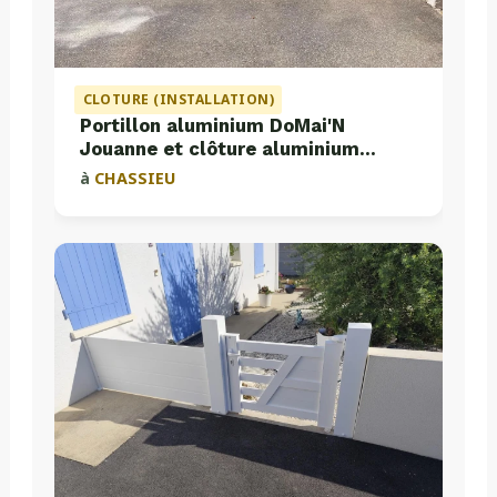
CLOTURE (INSTALLATION)
Portillon aluminium DoMai'N
Jouanne et clôture aluminium
Valette
à
CHASSIEU