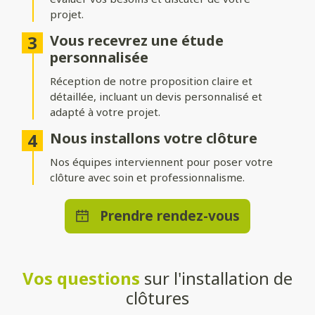
projet.
Différentes options d’occultation
Vous recevrez une étude
Selon vos envies et vos besoins, nos clôtures peuvent être :
personnalisée
Réception de notre proposition claire et
Pleinement occultantes
: pour garantir une intimité
maximale.
détaillée, incluant un devis personnalisé et
adapté à votre projet.
Ajourées
: pour laisser passer la lumière tout en délimitant
votre espace.
Nous installons votre clôture
Brise-vue ou brise-vent
Nos équipes interviennent pour poser votre
: pour allier confort et esthétisme.
clôture avec soin et professionnalisme.
Une pose adaptée à votre terrain
Prendre rendez-vous
Que vous souhaitiez une clôture posée directement au sol ou
installée sur un muret, nos solutions s’adaptent à toutes les
configurations. Nos techniciens qualifiés effectueront une
installation stable et durable, quelle que soit la méthode choisie.
Vos questions
sur l'installation de
Un large choix de teintes et de
clôtures