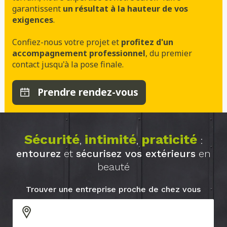
garantissent
un résultat à la hauteur de vos
exigences
.
Confiez-nous votre projet et
profitez d'un
accompagnement professionnel
, du premier
contact jusqu'à la pose finale.
Prendre rendez-vous
Sécurité
intimité
praticité
,
,
:
entourez
et
sécurisez vos extérieurs
en
beauté
Trouver une entreprise proche de chez vous