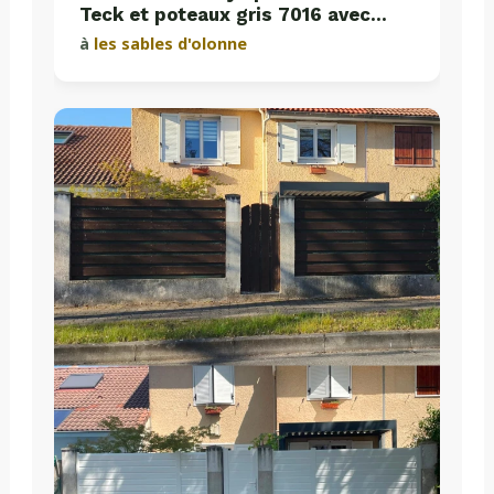
Teck et poteaux gris 7016 avec
plaques de soubassement béton
à
les sables d'olonne