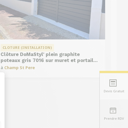
CLOTURE (INSTALLATION)
Clôture DoMaStyl' plein graphite
poteaux gris 7016 sur muret et portail
coulissant Classic Strong
à
Champ St Pere
Devis Gratuit
t : Personnalisez vos Options
Prendre RDV