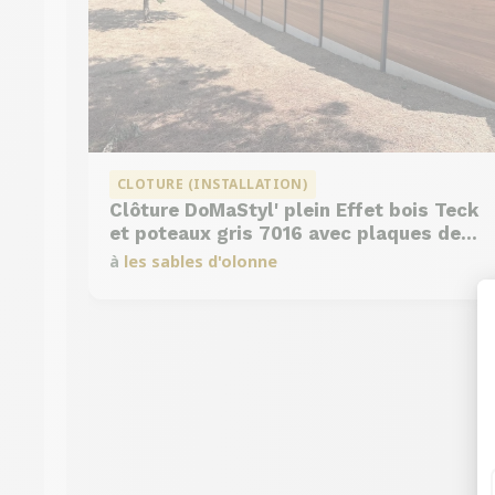
CLOTURE (INSTALLATION)
Clôture DoMaStyl' plein Effet bois Teck
et poteaux gris 7016 avec plaques de
soubassement béton
à
les sables d'olonne