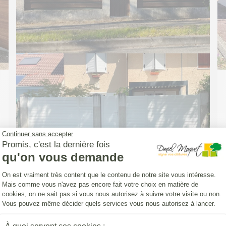
Continuer sans accepter
Promis, c'est la dernière fois
qu'on vous demande
Plateforme de Gestion du Consentemen
On est vraiment très content que le contenu de notre site vous intéresse.
Mais comme vous n'avez pas encore fait votre choix en matière de
cookies, on ne sait pas si vous nous autorisez à suivre votre visite ou non.
CLOTURE (INSTALLATION)
Vous pouvez même décider quels services vous nous autorisez à lancer.
Pose d'une Clôture Yat'Easy avec un
portillon aluminium DoMai'N Colmont
Axeptio consent