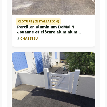
CLOTURE (INSTALLATION)
Portillon aluminium DoMai'N
Jouanne et clôture aluminium
Valette
à
CHASSIEU