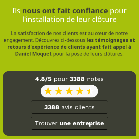
Ils
nous ont fait confiance
pour
l'installation de leur clôture
La satisfaction de nos clients est au cœur de notre
engagement. Découvrez ci-dessous
les témoignages et
retours d'expérience de clients ayant fait appel à
Daniel Moquet
pour la pose de leurs clôtures.
4.8/5
pour
3388
notes
3388
avis clients
Trouver
une entreprise