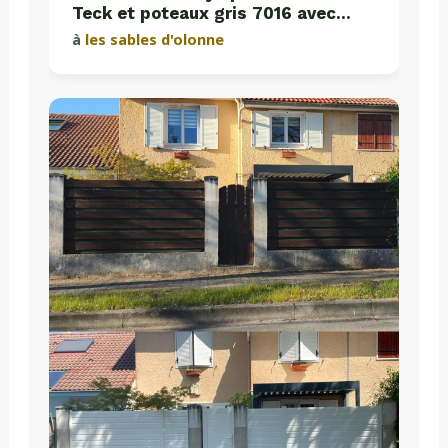
Teck et poteaux gris 7016 avec
plaques de soubassement béton
à
les sables d'olonne