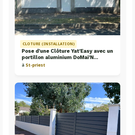
CLOTURE (INSTALLATION)
Pose d'une Clôture Yat'Easy avec un
portillon aluminium DoMai'N
Colmont
à
St-priest