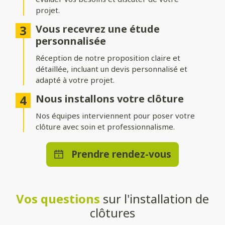
projet.
Différentes options d’occultation
Vous recevrez une étude
Selon vos envies et vos besoins, nos clôtures peuvent être :
personnalisée
Réception de notre proposition claire et
Pleinement occultantes
: pour garantir une intimité
maximale.
détaillée, incluant un devis personnalisé et
adapté à votre projet.
Ajourées
: pour laisser passer la lumière tout en délimitant
votre espace.
Nous installons votre clôture
Brise-vue ou brise-vent
Nos équipes interviennent pour poser votre
: pour allier confort et esthétisme.
clôture avec soin et professionnalisme.
Une pose adaptée à votre terrain
Prendre rendez-vous
Que vous souhaitiez une clôture posée directement au sol ou
installée sur un muret, nos solutions s’adaptent à toutes les
configurations. Nos techniciens qualifiés effectueront une
installation stable et durable, quelle que soit la méthode choisie.
Vos questions
sur l'installation de
Un large choix de teintes et de
clôtures