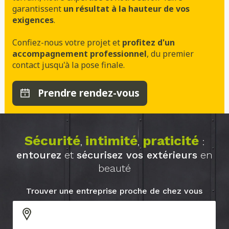
garantissent
un résultat à la hauteur de vos
exigences
.
Confiez-nous votre projet et
profitez d'un
accompagnement professionnel
, du premier
contact jusqu'à la pose finale.
Prendre rendez-vous
Sécurité
intimité
praticité
,
,
:
entourez
et
sécurisez vos extérieurs
en
beauté
Trouver une entreprise proche de chez vous