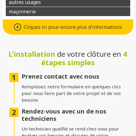
Un grand choix de matériaux de
Cliquez ici pour encore plus d'informations
qualité
Vous avez le choix entre de nombreux types de matériaux pour
votre future clôture :
L'installation
de votre clôture en
4
étapes simples
Aluminium
: moderne, léger et résistant à la corrosion.
Composite
: parfait pour un aspect bois sans les contraintes
Prenez contact avec nous
d’entretien.
Remplissez notre formulaire en quelques clics
PVC
: économique, durable et facile à entretenir.
pour nous faire part de votre projet et de vos
besoins
Bois
: naturel et chaleureux, idéal pour un extérieur
authentique.
Rendez-vous avec un de nos
techniciens
Gabion
: robuste et contemporain, avec une touche minérale.
Un technicien qualifié se rend chez vous pour
Grillage
: simple, efficace et modulable selon vos besoins.
évaluer vos besoins et discuter de votre