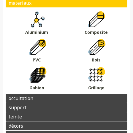
Plein
Ajouré
Brise vue/brise vent
Au sol
Sur muret
DMC 301
DMC 302
DMC 303
DMC 303 B
Essences de bois
Coloris au choix
DMC 304
DMC 305
Aluminium
Composite
Barrière acoustique
Garde corps
Tour piscine
Muret
Couvertine
PVC
Bois
Gabion
Grillage