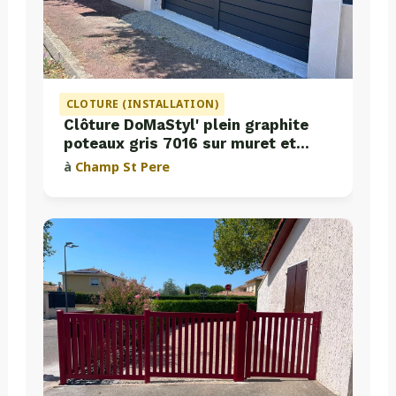
CLOTURE (INSTALLATION)
Clôture DoMaStyl' plein graphite
poteaux gris 7016 sur muret et
portail coulissant Classic Strong
à
Champ St Pere