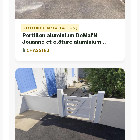
CLOTURE (INSTALLATION)
Portillon aluminium DoMai'N
Jouanne et clôture aluminium
Valette
à
CHASSIEU