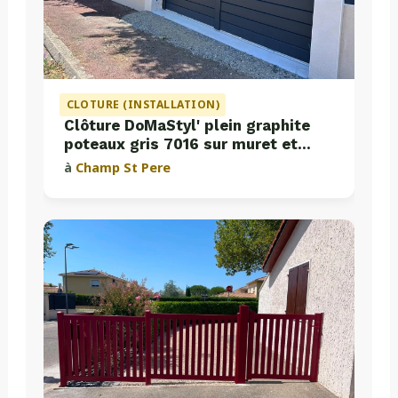
CLOTURE (INSTALLATION)
Clôture DoMaStyl' plein graphite
poteaux gris 7016 sur muret et
portail coulissant Classic Strong
à
Champ St Pere