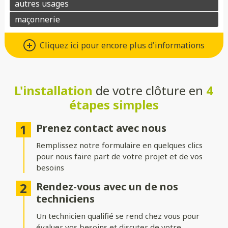
Un grand choix de matériaux de
Cliquez ici pour encore plus d'informations
qualité
Vous avez le choix entre de nombreux types de matériaux pour
votre future clôture :
L'installation
de votre clôture en
4
étapes simples
Aluminium
: moderne, léger et résistant à la corrosion.
Composite
: parfait pour un aspect bois sans les contraintes
Prenez contact avec nous
d’entretien.
Remplissez notre formulaire en quelques clics
PVC
: économique, durable et facile à entretenir.
pour nous faire part de votre projet et de vos
besoins
Bois
: naturel et chaleureux, idéal pour un extérieur
authentique.
Rendez-vous avec un de nos
techniciens
Gabion
: robuste et contemporain, avec une touche minérale.
Un technicien qualifié se rend chez vous pour
Grillage
: simple, efficace et modulable selon vos besoins.
évaluer vos besoins et discuter de votre