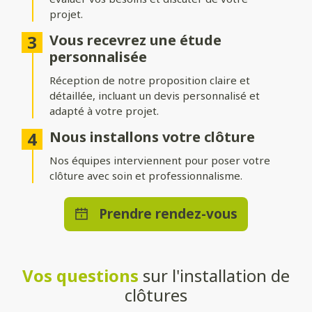
projet.
Différentes options d’occultation
Vous recevrez une étude
Selon vos envies et vos besoins, nos clôtures peuvent être :
personnalisée
Réception de notre proposition claire et
Pleinement occultantes
: pour garantir une intimité
maximale.
détaillée, incluant un devis personnalisé et
adapté à votre projet.
Ajourées
: pour laisser passer la lumière tout en délimitant
votre espace.
Nous installons votre clôture
Brise-vue ou brise-vent
Nos équipes interviennent pour poser votre
: pour allier confort et esthétisme.
clôture avec soin et professionnalisme.
Une pose adaptée à votre terrain
Prendre rendez-vous
Que vous souhaitiez une clôture posée directement au sol ou
installée sur un muret, nos solutions s’adaptent à toutes les
configurations. Nos techniciens qualifiés effectueront une
installation stable et durable, quelle que soit la méthode choisie.
Vos questions
sur l'installation de
Un large choix de teintes et de
clôtures