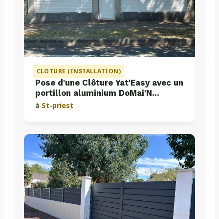
CLOTURE (INSTALLATION)
Pose d'une Clôture Yat'Easy avec un
portillon aluminium DoMai'N
Colmont
à
St-priest