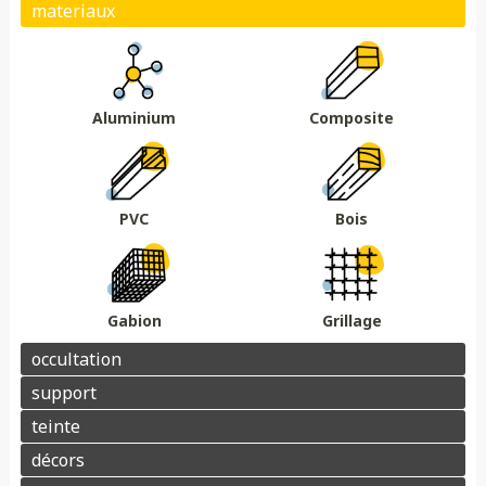
Plein
Ajouré
Brise vue/brise vent
Au sol
Sur muret
DMC 301
DMC 302
DMC 303
DMC 303 B
Essences de bois
Coloris au choix
DMC 304
DMC 305
Aluminium
Composite
Barrière acoustique
Garde corps
Tour piscine
Muret
Couvertine
PVC
Bois
Gabion
Grillage