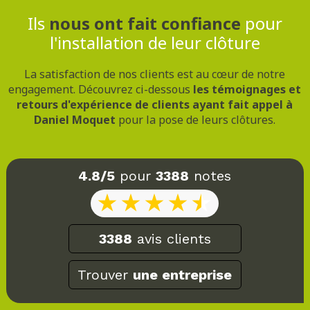
Ils
nous ont fait confiance
pour
l'installation de leur clôture
La satisfaction de nos clients est au cœur de notre
engagement. Découvrez ci-dessous
les témoignages et
retours d'expérience de clients ayant fait appel à
Daniel Moquet
pour la pose de leurs clôtures.
4.8/5
pour
3388
notes
3388
avis clients
Trouver
une entreprise