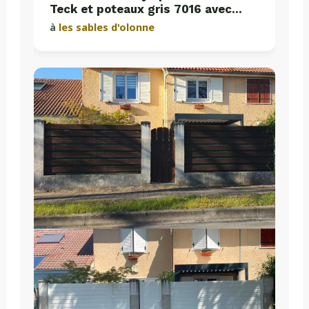
Teck et poteaux gris 7016 avec
plaques de soubassement béton
à
les sables d'olonne