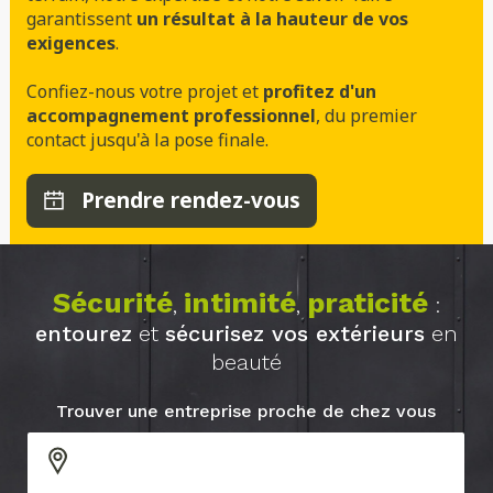
garantissent
un résultat à la hauteur de vos
exigences
.
Confiez-nous votre projet et
profitez d'un
accompagnement professionnel
, du premier
contact jusqu'à la pose finale.
Prendre rendez-vous
Sécurité
intimité
praticité
,
,
:
entourez
et
sécurisez vos extérieurs
en
beauté
Trouver une entreprise proche de chez vous