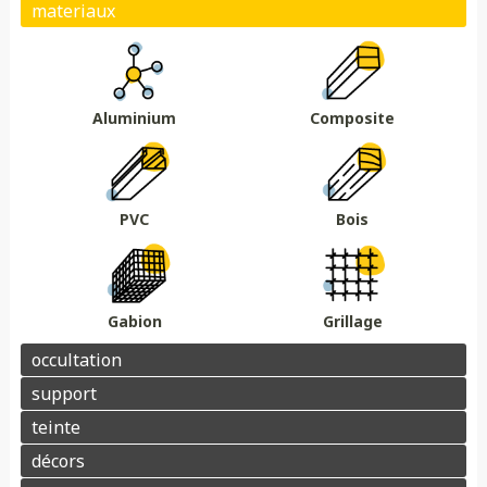
Plein
Ajouré
Brise vue/brise vent
Au sol
Sur muret
DMC 301
DMC 302
DMC 303
DMC 303 B
Essences de bois
Coloris au choix
DMC 304
DMC 305
Aluminium
Composite
Barrière acoustique
Garde corps
Tour piscine
Muret
Couvertine
PVC
Bois
Gabion
Grillage