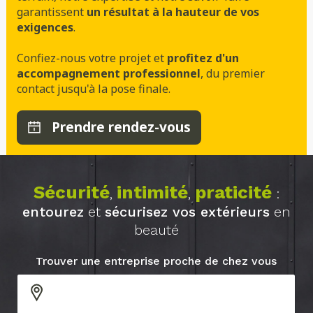
garantissent
un résultat à la hauteur de vos
exigences
.
Confiez-nous votre projet et
profitez d'un
accompagnement professionnel
, du premier
contact jusqu'à la pose finale.
Prendre rendez-vous
Sécurité
intimité
praticité
,
,
:
entourez
et
sécurisez vos extérieurs
en
beauté
Trouver une entreprise proche de chez vous