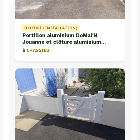
CLOTURE (INSTALLATION)
Portillon aluminium DoMai'N
Jouanne et clôture aluminium
Valette
à
CHASSIEU