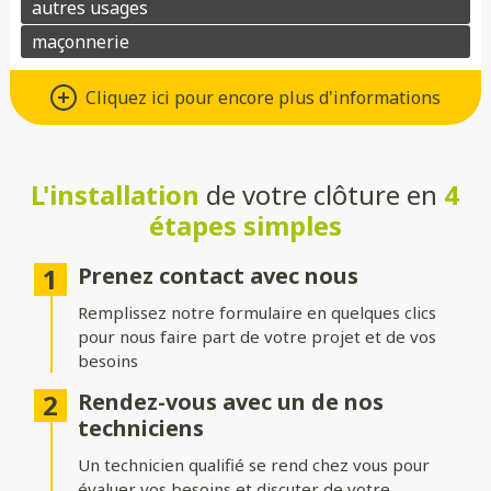
Un grand choix de matériaux de
Cliquez ici pour encore plus d'informations
qualité
Vous avez le choix entre de nombreux types de matériaux pour
votre future clôture :
L'installation
de votre clôture en
4
étapes simples
Aluminium
: moderne, léger et résistant à la corrosion.
Composite
: parfait pour un aspect bois sans les contraintes
Prenez contact avec nous
d’entretien.
Remplissez notre formulaire en quelques clics
PVC
: économique, durable et facile à entretenir.
pour nous faire part de votre projet et de vos
besoins
Bois
: naturel et chaleureux, idéal pour un extérieur
authentique.
Rendez-vous avec un de nos
techniciens
Gabion
: robuste et contemporain, avec une touche minérale.
Un technicien qualifié se rend chez vous pour
Grillage
: simple, efficace et modulable selon vos besoins.
évaluer vos besoins et discuter de votre