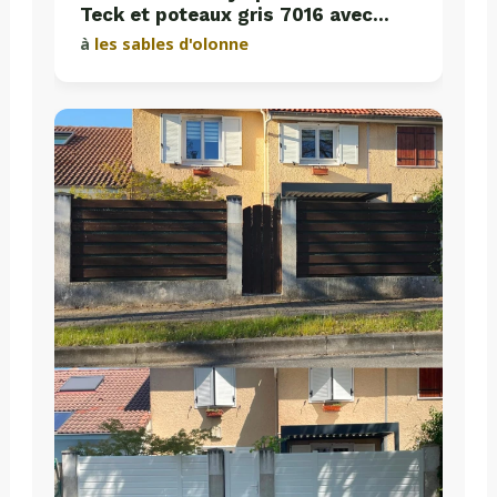
Teck et poteaux gris 7016 avec
plaques de soubassement béton
à
les sables d'olonne