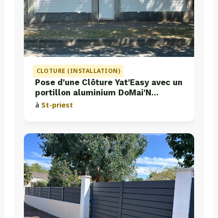
CLOTURE (INSTALLATION)
Pose d'une Clôture Yat'Easy avec un
portillon aluminium DoMai'N
Colmont
à
St-priest