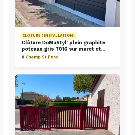
CLOTURE (INSTALLATION)
Clôture DoMaStyl' plein graphite
poteaux gris 7016 sur muret et
portail coulissant Classic Strong
à
Champ St Pere