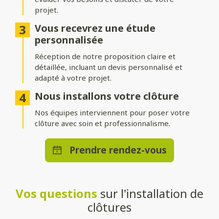
projet.
Différentes options d’occultation
Vous recevrez une étude
Selon vos envies et vos besoins, nos clôtures peuvent être :
personnalisée
Réception de notre proposition claire et
Pleinement occultantes
: pour garantir une intimité
maximale.
détaillée, incluant un devis personnalisé et
adapté à votre projet.
Ajourées
: pour laisser passer la lumière tout en délimitant
votre espace.
Nous installons votre clôture
Brise-vue ou brise-vent
Nos équipes interviennent pour poser votre
: pour allier confort et esthétisme.
clôture avec soin et professionnalisme.
Une pose adaptée à votre terrain
Prendre rendez-vous
Que vous souhaitiez une clôture posée directement au sol ou
installée sur un muret, nos solutions s’adaptent à toutes les
configurations. Nos techniciens qualifiés effectueront une
installation stable et durable, quelle que soit la méthode choisie.
Vos questions
sur l'installation de
Un large choix de teintes et de
clôtures