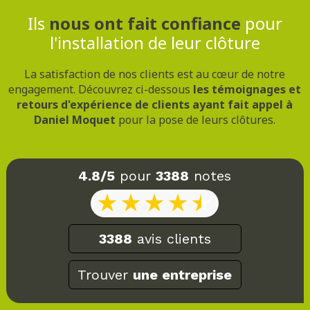
Ils
nous ont fait confiance
pour
l'installation de leur clôture
La satisfaction de nos clients est au cœur de notre
engagement. Découvrez ci-dessous
les témoignages et
retours d'expérience de clients ayant fait appel à
Daniel Moquet
pour la pose de leurs clôtures.
4.8/5
pour
3388
notes
3388
avis clients
Trouver
une entreprise