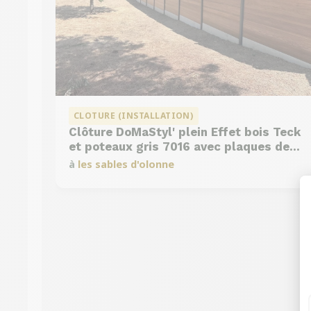
CLOTURE (INSTALLATION)
Clôture DoMaStyl' plein Effet bois Teck
et poteaux gris 7016 avec plaques de
soubassement béton
à
les sables d'olonne