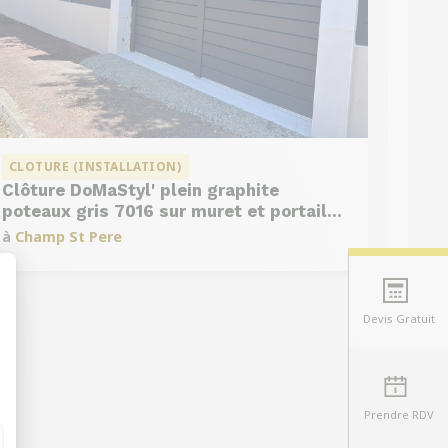
CLOTURE (INSTALLATION)
Clôture DoMaStyl' plein graphite
poteaux gris 7016 sur muret et portail
coulissant Classic Strong
à
Champ St Pere
Devis Gratuit
t : Personnalisez vos Options
Prendre RDV