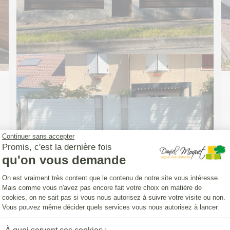
Continuer sans accepter
Promis, c'est la dernière fois
qu'on vous demande
Plateforme de Gestion du Consentemen
On est vraiment très content que le contenu de notre site vous intéresse.
Mais comme vous n'avez pas encore fait votre choix en matière de
cookies, on ne sait pas si vous nous autorisez à suivre votre visite ou non.
CLOTURE (INSTALLATION)
Vous pouvez même décider quels services vous nous autorisez à lancer.
Pose d'une Clôture Yat'Easy avec un
portillon aluminium DoMai'N Colmont
Axeptio consent