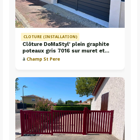
CLOTURE (INSTALLATION)
Clôture DoMaStyl' plein graphite
poteaux gris 7016 sur muret et
portail coulissant Classic Strong
à
Champ St Pere