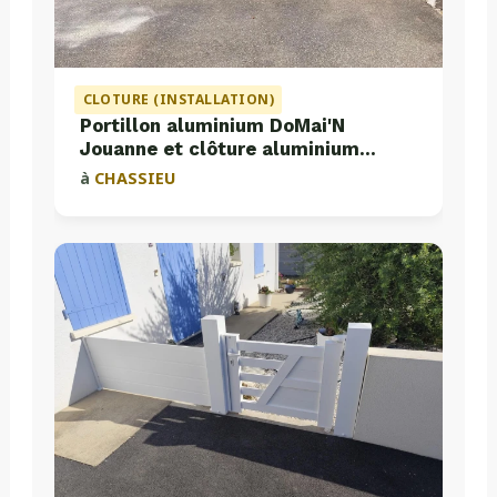
CLOTURE (INSTALLATION)
Portillon aluminium DoMai'N
Jouanne et clôture aluminium
Valette
à
CHASSIEU