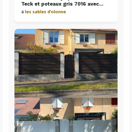
Teck et poteaux gris 7016 avec
plaques de soubassement béton
à
les sables d'olonne