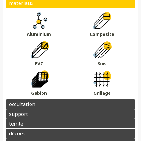
Plein
Ajouré
Brise vue/brise vent
Au sol
Sur muret
DMC 301
DMC 302
DMC 303
DMC 303 B
Essences de bois
Coloris au choix
DMC 304
DMC 305
Aluminium
Composite
Barrière acoustique
Garde corps
Tour piscine
Muret
Couvertine
PVC
Bois
Gabion
Grillage