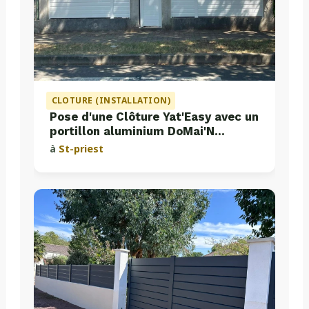
CLOTURE (INSTALLATION)
Pose d'une Clôture Yat'Easy avec un
portillon aluminium DoMai'N
Colmont
à
St-priest