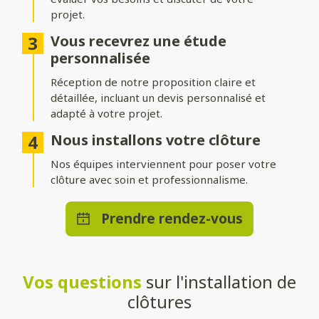
projet.
Différentes options d’occultation
Vous recevrez une étude
Selon vos envies et vos besoins, nos clôtures peuvent être :
personnalisée
Réception de notre proposition claire et
Pleinement occultantes
: pour garantir une intimité
maximale.
détaillée, incluant un devis personnalisé et
adapté à votre projet.
Ajourées
: pour laisser passer la lumière tout en délimitant
votre espace.
Nous installons votre clôture
Brise-vue ou brise-vent
Nos équipes interviennent pour poser votre
: pour allier confort et esthétisme.
clôture avec soin et professionnalisme.
Une pose adaptée à votre terrain
Prendre rendez-vous
Que vous souhaitiez une clôture posée directement au sol ou
installée sur un muret, nos solutions s’adaptent à toutes les
configurations. Nos techniciens qualifiés effectueront une
installation stable et durable, quelle que soit la méthode choisie.
Vos questions
sur l'installation de
Un large choix de teintes et de
clôtures