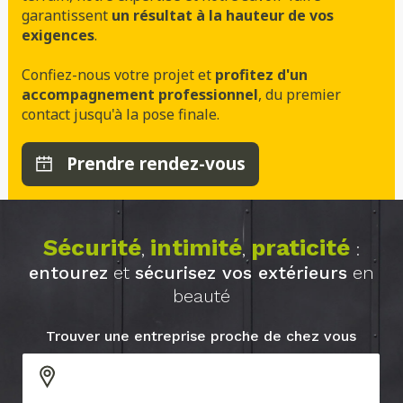
garantissent
un résultat à la hauteur de vos
exigences
.
Confiez-nous votre projet et
profitez d'un
accompagnement professionnel
, du premier
contact jusqu'à la pose finale.
Prendre rendez-vous
Sécurité
intimité
praticité
,
,
:
entourez
et
sécurisez vos extérieurs
en
beauté
Trouver une entreprise proche de chez vous