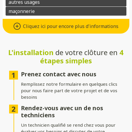
Un grand choix de matériaux de
Cliquez ici pour encore plus d'informations
qualité
Vous avez le choix entre de nombreux types de matériaux pour
votre future clôture :
L'installation
de votre clôture en
4
étapes simples
Aluminium
: moderne, léger et résistant à la corrosion.
Composite
: parfait pour un aspect bois sans les contraintes
Prenez contact avec nous
d’entretien.
Remplissez notre formulaire en quelques clics
PVC
: économique, durable et facile à entretenir.
pour nous faire part de votre projet et de vos
besoins
Bois
: naturel et chaleureux, idéal pour un extérieur
authentique.
Rendez-vous avec un de nos
techniciens
Gabion
: robuste et contemporain, avec une touche minérale.
Un technicien qualifié se rend chez vous pour
Grillage
: simple, efficace et modulable selon vos besoins.
évaluer vos besoins et discuter de votre