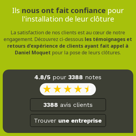
Ils
nous ont fait confiance
pour
l'installation de leur clôture
La satisfaction de nos clients est au cœur de notre
engagement. Découvrez ci-dessous
les témoignages et
retours d'expérience de clients ayant fait appel à
Daniel Moquet
pour la pose de leurs clôtures.
4.8/5
pour
3388
notes
3388
avis clients
Trouver
une entreprise