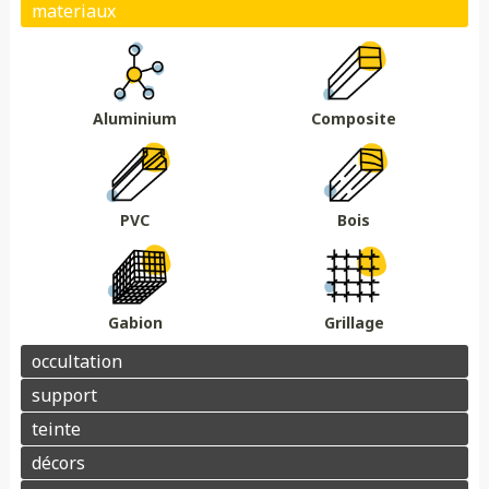
Plein
Ajouré
Brise vue/brise vent
Au sol
Sur muret
DMC 301
DMC 302
DMC 303
DMC 303 B
Essences de bois
Coloris au choix
DMC 304
DMC 305
Aluminium
Composite
Barrière acoustique
Garde corps
Tour piscine
Muret
Couvertine
PVC
Bois
Gabion
Grillage