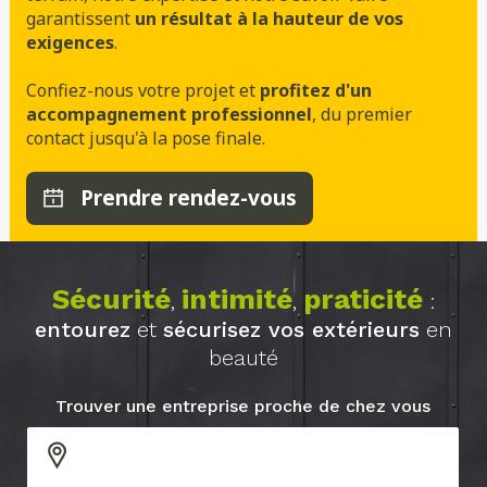
garantissent
un résultat à la hauteur de vos
exigences
.
Confiez-nous votre projet et
profitez d'un
accompagnement professionnel
, du premier
contact jusqu'à la pose finale.
Prendre rendez-vous
Sécurité
intimité
praticité
,
,
:
entourez
et
sécurisez vos extérieurs
en
beauté
Trouver une entreprise proche de chez vous