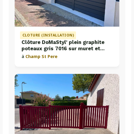
CLOTURE (INSTALLATION)
Clôture DoMaStyl' plein graphite
poteaux gris 7016 sur muret et
portail coulissant Classic Strong
à
Champ St Pere