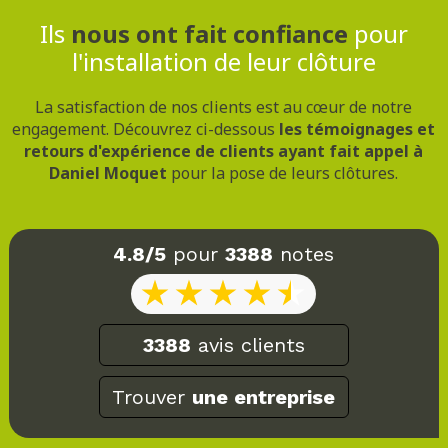
Ils
nous ont fait confiance
pour
l'installation de leur clôture
La satisfaction de nos clients est au cœur de notre
engagement. Découvrez ci-dessous
les témoignages et
retours d'expérience de clients ayant fait appel à
Daniel Moquet
pour la pose de leurs clôtures.
4.8/5
pour
3388
notes
3388
avis clients
Trouver
une entreprise