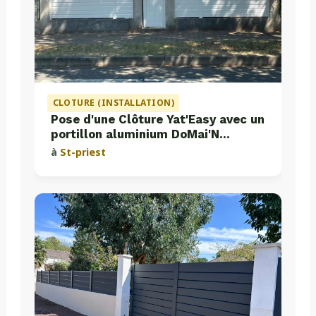
CLOTURE (INSTALLATION)
Pose d'une Clôture Yat'Easy avec un
portillon aluminium DoMai'N
Colmont
à
St-priest