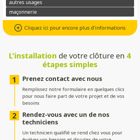
Un grand choix de matériaux de
Cliquez ici pour encore plus d'informations
qualité
Vous avez le choix entre de nombreux types de matériaux pour
votre future clôture :
L'installation
de votre clôture en
4
étapes simples
Aluminium
: moderne, léger et résistant à la corrosion.
Composite
: parfait pour un aspect bois sans les contraintes
Prenez contact avec nous
d’entretien.
Remplissez notre formulaire en quelques clics
PVC
: économique, durable et facile à entretenir.
pour nous faire part de votre projet et de vos
besoins
Bois
: naturel et chaleureux, idéal pour un extérieur
authentique.
Rendez-vous avec un de nos
techniciens
Gabion
: robuste et contemporain, avec une touche minérale.
Un technicien qualifié se rend chez vous pour
Grillage
: simple, efficace et modulable selon vos besoins.
évaluer vos besoins et discuter de votre