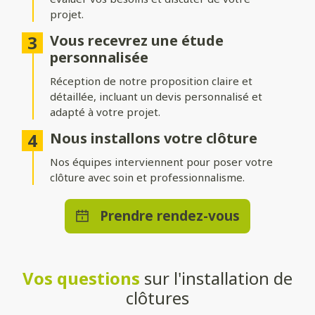
projet.
Différentes options d’occultation
Vous recevrez une étude
Selon vos envies et vos besoins, nos clôtures peuvent être :
personnalisée
Réception de notre proposition claire et
Pleinement occultantes
: pour garantir une intimité
maximale.
détaillée, incluant un devis personnalisé et
adapté à votre projet.
Ajourées
: pour laisser passer la lumière tout en délimitant
votre espace.
Nous installons votre clôture
Brise-vue ou brise-vent
Nos équipes interviennent pour poser votre
: pour allier confort et esthétisme.
clôture avec soin et professionnalisme.
Une pose adaptée à votre terrain
Prendre rendez-vous
Que vous souhaitiez une clôture posée directement au sol ou
installée sur un muret, nos solutions s’adaptent à toutes les
configurations. Nos techniciens qualifiés effectueront une
installation stable et durable, quelle que soit la méthode choisie.
Vos questions
sur l'installation de
Un large choix de teintes et de
clôtures