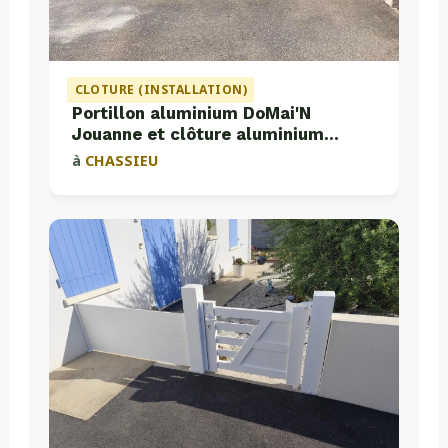
CLOTURE (INSTALLATION)
Portillon aluminium DoMai'N
Jouanne et clôture aluminium
Valette
à
CHASSIEU