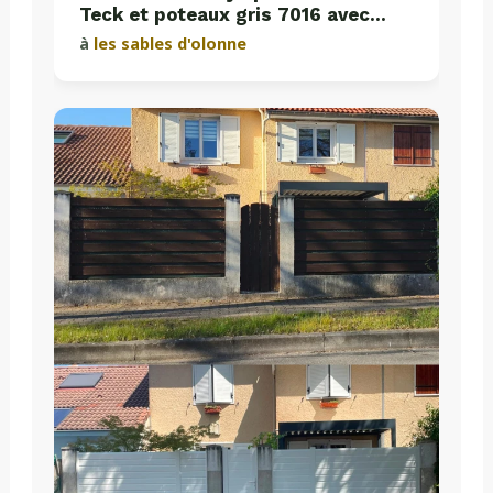
Teck et poteaux gris 7016 avec
plaques de soubassement béton
à
les sables d'olonne