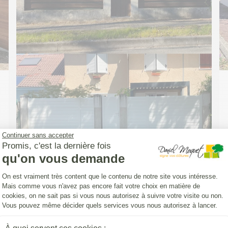
Continuer sans accepter
Promis, c'est la dernière fois
qu'on vous demande
Plateforme de Gestion du Consentemen
On est vraiment très content que le contenu de notre site vous intéresse.
Mais comme vous n'avez pas encore fait votre choix en matière de
cookies, on ne sait pas si vous nous autorisez à suivre votre visite ou non.
CLOTURE (INSTALLATION)
Vous pouvez même décider quels services vous nous autorisez à lancer.
Pose d'une Clôture Yat'Easy avec un
portillon aluminium DoMai'N Colmont
Axeptio consent