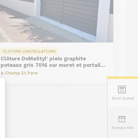
CLOTURE (INSTALLATION)
Clôture DoMaStyl' plein graphite
poteaux gris 7016 sur muret et portail
coulissant Classic Strong
à
Champ St Pere
Devis Gratuit
t : Personnalisez vos Options
Prendre RDV