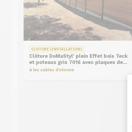
CLOTURE (INSTALLATION)
Clôture DoMaStyl' plein Effet bois Teck
et poteaux gris 7016 avec plaques de
soubassement béton
à
les sables d'olonne