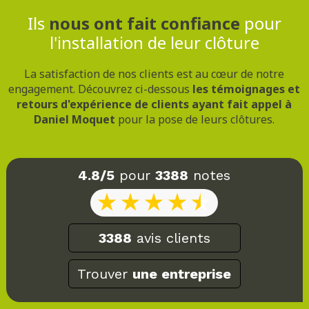
Ils
nous ont fait confiance
pour
l'installation de leur clôture
La satisfaction de nos clients est au cœur de notre
engagement. Découvrez ci-dessous
les témoignages et
retours d'expérience de clients ayant fait appel à
Daniel Moquet
pour la pose de leurs clôtures.
4.8/5
pour
3388
notes
3388
avis clients
Trouver
une entreprise