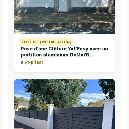
CLOTURE (INSTALLATION)
Pose d'une Clôture Yat'Easy avec un
portillon aluminium DoMai'N
Colmont
à
St-priest