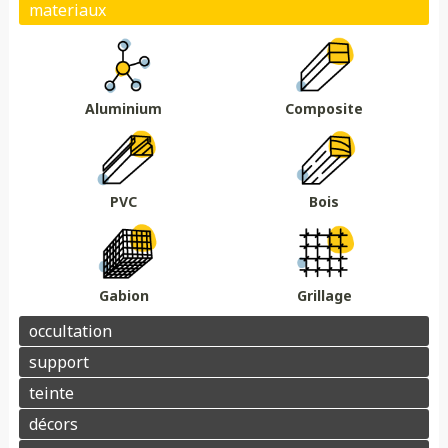
Plein
Ajouré
Brise vue/brise vent
Au sol
Sur muret
DMC 301
DMC 302
DMC 303
DMC 303 B
Essences de bois
Coloris au choix
DMC 304
DMC 305
Aluminium
Composite
Barrière acoustique
Garde corps
Tour piscine
Muret
Couvertine
PVC
Bois
Gabion
Grillage