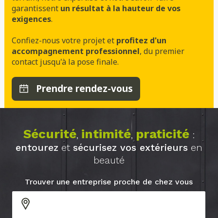
garantissent
un résultat à la hauteur de vos
exigences
.
Confiez-nous votre projet et
profitez d'un
accompagnement professionnel
, du premier
contact jusqu'à la pose finale.
Prendre rendez-vous
Sécurité
intimité
praticité
,
,
:
entourez
et
sécurisez vos extérieurs
en
beauté
Trouver une entreprise proche de chez vous