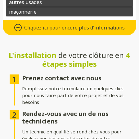
Un grand choix de matériaux de
Cliquez ici pour encore plus d'informations
qualité
Vous avez le choix entre de nombreux types de matériaux pour
votre future clôture :
L'installation
de votre clôture en
4
étapes simples
Aluminium
: moderne, léger et résistant à la corrosion.
Composite
: parfait pour un aspect bois sans les contraintes
Prenez contact avec nous
d’entretien.
Remplissez notre formulaire en quelques clics
PVC
: économique, durable et facile à entretenir.
pour nous faire part de votre projet et de vos
besoins
Bois
: naturel et chaleureux, idéal pour un extérieur
authentique.
Rendez-vous avec un de nos
techniciens
Gabion
: robuste et contemporain, avec une touche minérale.
Un technicien qualifié se rend chez vous pour
Grillage
: simple, efficace et modulable selon vos besoins.
évaluer vos besoins et discuter de votre