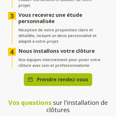
projet.
Différentes options d’occultation
Vous recevrez une étude
Selon vos envies et vos besoins, nos clôtures peuvent être :
personnalisée
Réception de notre proposition claire et
Pleinement occultantes
: pour garantir une intimité
maximale.
détaillée, incluant un devis personnalisé et
adapté à votre projet.
Ajourées
: pour laisser passer la lumière tout en délimitant
votre espace.
Nous installons votre clôture
Brise-vue ou brise-vent
Nos équipes interviennent pour poser votre
: pour allier confort et esthétisme.
clôture avec soin et professionnalisme.
Une pose adaptée à votre terrain
Prendre rendez-vous
Que vous souhaitiez une clôture posée directement au sol ou
installée sur un muret, nos solutions s’adaptent à toutes les
configurations. Nos techniciens qualifiés effectueront une
installation stable et durable, quelle que soit la méthode choisie.
Vos questions
sur l'installation de
Un large choix de teintes et de
clôtures