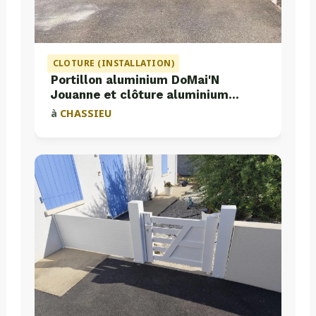
CLOTURE (INSTALLATION)
Portillon aluminium DoMai'N
Jouanne et clôture aluminium
Valette
à
CHASSIEU