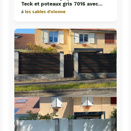
Teck et poteaux gris 7016 avec
plaques de soubassement béton
à
les sables d'olonne