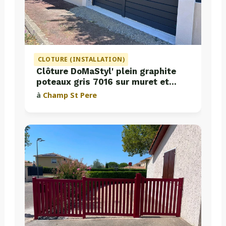
CLOTURE (INSTALLATION)
Clôture DoMaStyl' plein graphite
poteaux gris 7016 sur muret et
portail coulissant Classic Strong
à
Champ St Pere