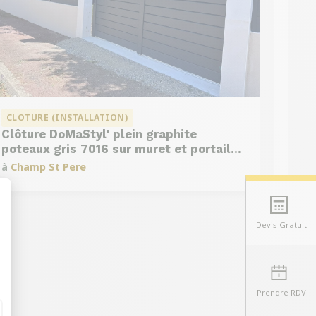
CLOTURE (INSTALLATION)
Clôture DoMaStyl' plein graphite
poteaux gris 7016 sur muret et portail
coulissant Classic Strong
à
Champ St Pere
Devis Gratuit
t : Personnalisez vos Options
Prendre RDV