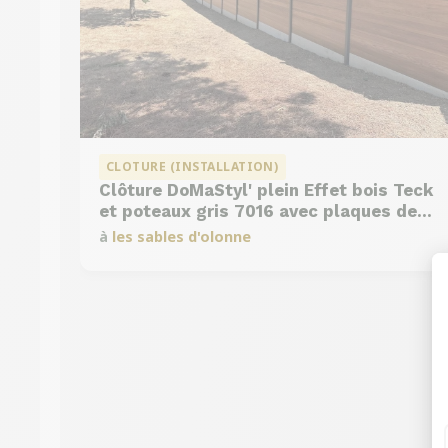
CLOTURE (INSTALLATION)
Clôture DoMaStyl' plein Effet bois Teck
et poteaux gris 7016 avec plaques de
soubassement béton
à
les sables d'olonne