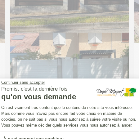
Continuer sans accepter
Promis, c'est la dernière fois
qu'on vous demande
Plateforme de Gestion du Consentemen
On est vraiment très content que le contenu de notre site vous intéresse.
Mais comme vous n'avez pas encore fait votre choix en matière de
cookies, on ne sait pas si vous nous autorisez à suivre votre visite ou non.
CLOTURE (INSTALLATION)
Vous pouvez même décider quels services vous nous autorisez à lancer.
Pose d'une Clôture Yat'Easy avec un
portillon aluminium DoMai'N Colmont
Axeptio consent