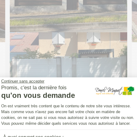
Continuer sans accepter
Promis, c'est la dernière fois
qu'on vous demande
Plateforme de Gestion du Consentemen
On est vraiment très content que le contenu de notre site vous intéresse.
Mais comme vous n'avez pas encore fait votre choix en matière de
cookies, on ne sait pas si vous nous autorisez à suivre votre visite ou non.
CLOTURE (INSTALLATION)
Vous pouvez même décider quels services vous nous autorisez à lancer.
Pose d'une Clôture Yat'Easy avec un
portillon aluminium DoMai'N Colmont
Axeptio consent