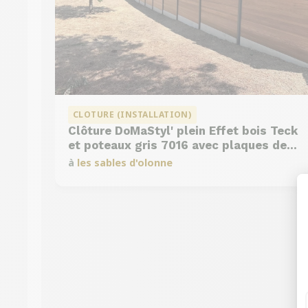
CLOTURE (INSTALLATION)
Clôture DoMaStyl' plein Effet bois Teck
et poteaux gris 7016 avec plaques de
soubassement béton
à
les sables d'olonne