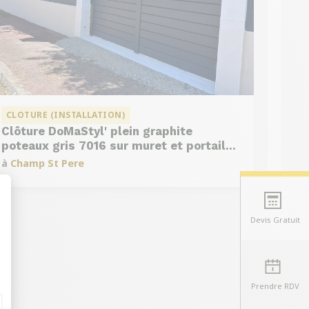
CLOTURE (INSTALLATION)
Clôture DoMaStyl' plein graphite
poteaux gris 7016 sur muret et portail
coulissant Classic Strong
à
Champ St Pere
Devis Gratuit
t : Personnalisez vos Options
Prendre RDV