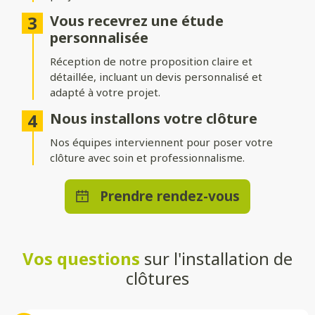
Différentes options d’occultation
Vous recevrez une étude
Selon vos envies et vos besoins, nos clôtures peuvent être :
personnalisée
Réception de notre proposition claire et
Pleinement occultantes
: pour garantir une intimité
maximale.
détaillée, incluant un devis personnalisé et
adapté à votre projet.
Ajourées
: pour laisser passer la lumière tout en délimitant
votre espace.
Nous installons votre clôture
Brise-vue ou brise-vent
Nos équipes interviennent pour poser votre
: pour allier confort et esthétisme.
clôture avec soin et professionnalisme.
Une pose adaptée à votre terrain
Prendre rendez-vous
Que vous souhaitiez une clôture posée directement au sol ou
installée sur un muret, nos solutions s’adaptent à toutes les
configurations. Nos techniciens qualifiés effectueront une
installation stable et durable, quelle que soit la méthode choisie.
Vos questions
sur l'installation de
Un large choix de teintes et de
clôtures
styles