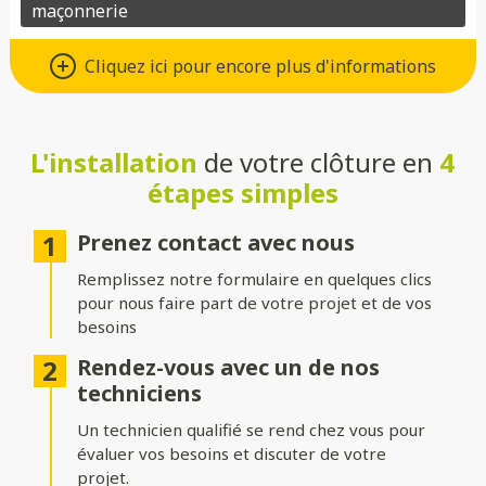
Un grand choix de matériaux de
Cliquez ici pour encore plus d'informations
qualité
Vous avez le choix entre de nombreux types de matériaux pour
votre future clôture :
L'installation
de votre clôture en
4
étapes simples
Aluminium
: moderne, léger et résistant à la corrosion.
Composite
: parfait pour un aspect bois sans les contraintes
Prenez contact avec nous
d’entretien.
Remplissez notre formulaire en quelques clics
PVC
: économique, durable et facile à entretenir.
pour nous faire part de votre projet et de vos
besoins
Bois
: naturel et chaleureux, idéal pour un extérieur
authentique.
Rendez-vous avec un de nos
techniciens
Gabion
: robuste et contemporain, avec une touche minérale.
Un technicien qualifié se rend chez vous pour
Grillage
: simple, efficace et modulable selon vos besoins.
évaluer vos besoins et discuter de votre
projet.