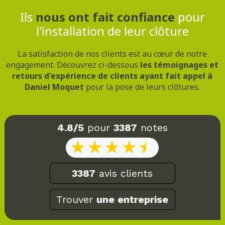
Ils
nous ont fait confiance
pour
l'installation de leur clôture
La satisfaction de nos clients est au cœur de notre
engagement. Découvrez ci-dessous
les témoignages et
retours d'expérience de clients ayant fait appel à
Daniel Moquet
pour la pose de leurs clôtures.
4.8/5
pour
3387
notes
3387
avis clients
Trouver
une entreprise