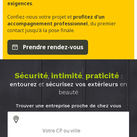
exigences
.
Confiez-nous votre projet et
profitez d'un
accompagnement professionnel
, du premier
contact jusqu'à la pose finale.
Prendre rendez-vous
Sécurité
intimité
praticité
,
,
:
entourez
et
sécurisez vos extérieurs
en
beauté
Trouver une entreprise proche de chez vous