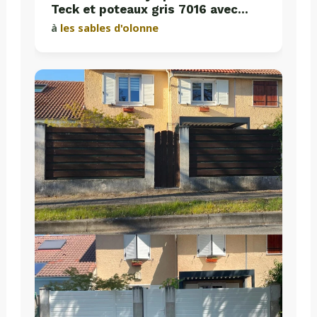
Teck et poteaux gris 7016 avec
plaques de soubassement béton
à
les sables d'olonne