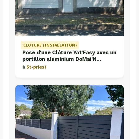
CLOTURE (INSTALLATION)
Pose d'une Clôture Yat'Easy avec un
portillon aluminium DoMai'N
Colmont
à
St-priest