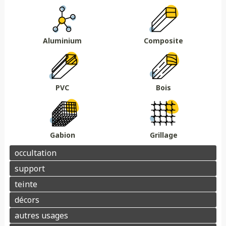
Au sol
Sur muret
DMC 301
DMC 302
DMC 303
DMC 303 B
Essences de bois
Coloris au choix
DMC 304
DMC 305
Aluminium
Composite
Barrière acoustique
Garde corps
Tour piscine
Muret
Couvertine
PVC
Bois
Gabion
Grillage