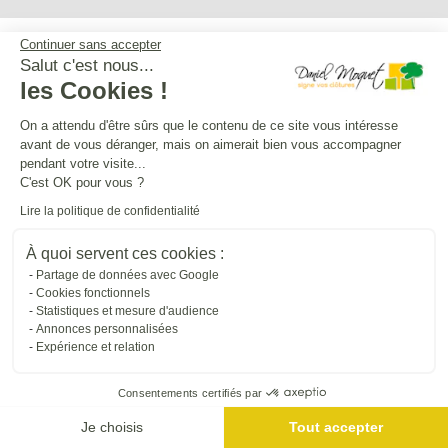
Continuer sans accepter
Service après-vente
Salut c'est nous...
les Cookies !
Mentions légales
On a attendu d'être sûrs que le contenu de ce site vous intéresse
avant de vous déranger, mais on aimerait bien vous accompagner
pendant votre visite...
C'est OK pour vous ?
Crédits Agence de communication
Lire la politique de confidentialité
Plan du site
À quoi servent ces cookies :
Partage de données avec Google
Cookies fonctionnels
Droit à l'oubli
Statistiques et mesure d'audience
Annonces personnalisées
Expérience et relation
Gestion des cookies
Consentements certifiés par
Dépôt CNIL N°VCY0350815H
Je choisis
Tout accepter