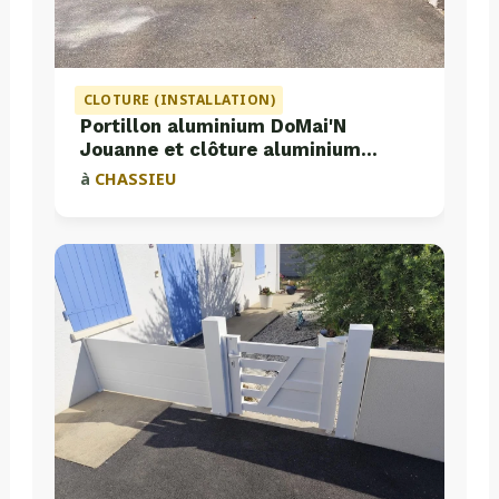
CLOTURE (INSTALLATION)
Portillon aluminium DoMai'N
Jouanne et clôture aluminium
Valette
à
CHASSIEU