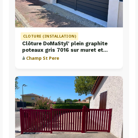
CLOTURE (INSTALLATION)
Clôture DoMaStyl' plein graphite
poteaux gris 7016 sur muret et
portail coulissant Classic Strong
à
Champ St Pere