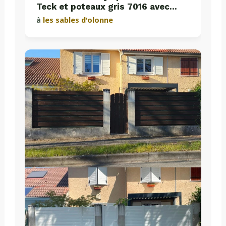
Teck et poteaux gris 7016 avec
plaques de soubassement béton
à
les sables d'olonne