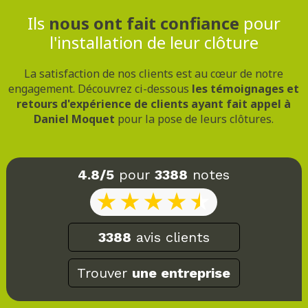
Ils
nous ont fait confiance
pour
l'installation de leur clôture
La satisfaction de nos clients est au cœur de notre
engagement. Découvrez ci-dessous
les témoignages et
retours d'expérience de clients ayant fait appel à
Daniel Moquet
pour la pose de leurs clôtures.
4.8/5
pour
3388
notes
3388
avis clients
Trouver
une entreprise