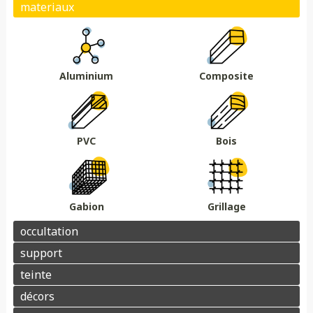
Plein
Ajouré
Brise vue/brise vent
Au sol
Sur muret
DMC 301
DMC 302
DMC 303
DMC 303 B
Essences de bois
Coloris au choix
DMC 304
DMC 305
Aluminium
Composite
Barrière acoustique
Garde corps
Tour piscine
Muret
Couvertine
PVC
Bois
Gabion
Grillage