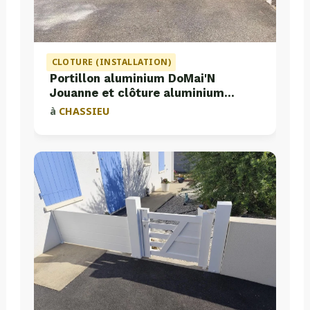
CLOTURE (INSTALLATION)
Portillon aluminium DoMai'N
Jouanne et clôture aluminium
Valette
à
CHASSIEU