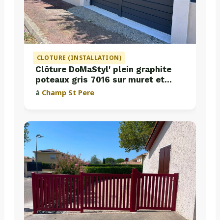
CLOTURE (INSTALLATION)
Clôture DoMaStyl' plein graphite
poteaux gris 7016 sur muret et
portail coulissant Classic Strong
à
Champ St Pere