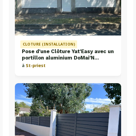
CLOTURE (INSTALLATION)
Pose d'une Clôture Yat'Easy avec un
portillon aluminium DoMai'N
Colmont
à
St-priest