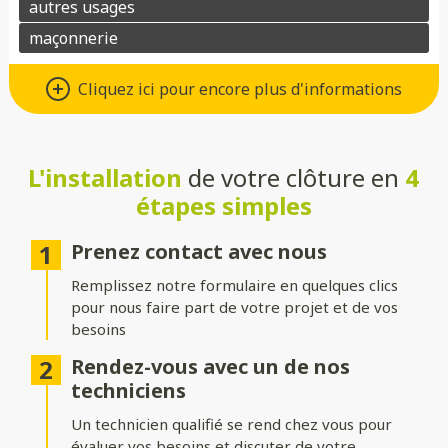
Un grand choix de matériaux de
Cliquez ici pour encore plus d'informations
qualité
Vous avez le choix entre de nombreux types de matériaux pour
votre future clôture :
L'installation
de votre clôture en
4
étapes simples
Aluminium
: moderne, léger et résistant à la corrosion.
Composite
: parfait pour un aspect bois sans les contraintes
Prenez contact avec nous
d’entretien.
Remplissez notre formulaire en quelques clics
PVC
: économique, durable et facile à entretenir.
pour nous faire part de votre projet et de vos
besoins
Bois
: naturel et chaleureux, idéal pour un extérieur
authentique.
Rendez-vous avec un de nos
techniciens
Gabion
: robuste et contemporain, avec une touche minérale.
Un technicien qualifié se rend chez vous pour
Grillage
: simple, efficace et modulable selon vos besoins.
évaluer vos besoins et discuter de votre