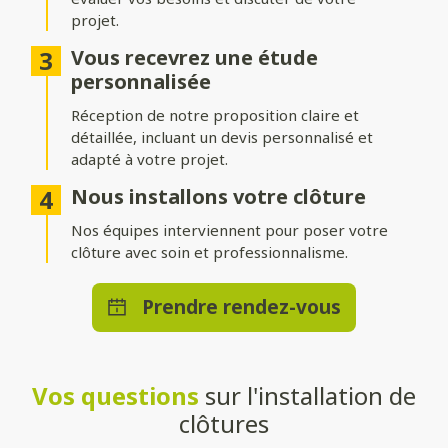
projet.
Différentes options d’occultation
Vous recevrez une étude
Selon vos envies et vos besoins, nos clôtures peuvent être :
personnalisée
Réception de notre proposition claire et
Pleinement occultantes
: pour garantir une intimité
maximale.
détaillée, incluant un devis personnalisé et
adapté à votre projet.
Ajourées
: pour laisser passer la lumière tout en délimitant
votre espace.
Nous installons votre clôture
Brise-vue ou brise-vent
Nos équipes interviennent pour poser votre
: pour allier confort et esthétisme.
clôture avec soin et professionnalisme.
Une pose adaptée à votre terrain
Prendre rendez-vous
Que vous souhaitiez une clôture posée directement au sol ou
installée sur un muret, nos solutions s’adaptent à toutes les
configurations. Nos techniciens qualifiés effectueront une
installation stable et durable, quelle que soit la méthode choisie.
Vos questions
sur l'installation de
Un large choix de teintes et de
clôtures