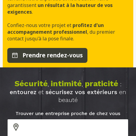
garantissent
un résultat à la hauteur de vos
exigences
.
Confiez-nous votre projet et
profitez d'un
accompagnement professionnel
, du premier
contact jusqu'à la pose finale.
Prendre rendez-vous
Sécurité
intimité
praticité
,
,
:
entourez
et
sécurisez vos extérieurs
en
beauté
Trouver une entreprise proche de chez vous