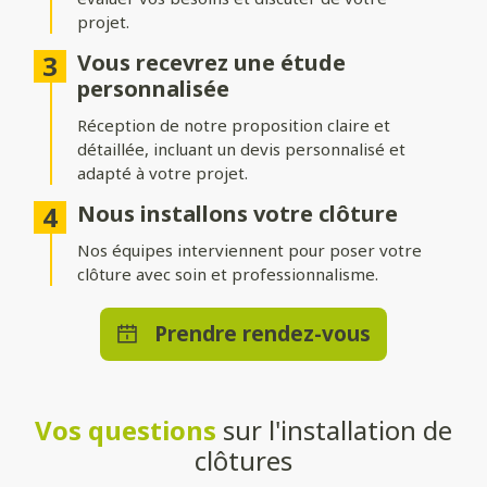
projet.
Différentes options d’occultation
Vous recevrez une étude
Selon vos envies et vos besoins, nos clôtures peuvent être :
personnalisée
Réception de notre proposition claire et
Pleinement occultantes
: pour garantir une intimité
maximale.
détaillée, incluant un devis personnalisé et
adapté à votre projet.
Ajourées
: pour laisser passer la lumière tout en délimitant
votre espace.
Nous installons votre clôture
Brise-vue ou brise-vent
Nos équipes interviennent pour poser votre
: pour allier confort et esthétisme.
clôture avec soin et professionnalisme.
Une pose adaptée à votre terrain
Prendre rendez-vous
Que vous souhaitiez une clôture posée directement au sol ou
installée sur un muret, nos solutions s’adaptent à toutes les
configurations. Nos techniciens qualifiés effectueront une
installation stable et durable, quelle que soit la méthode choisie.
Vos questions
sur l'installation de
Un large choix de teintes et de
clôtures