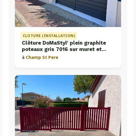
CLOTURE (INSTALLATION)
Clôture DoMaStyl' plein graphite
poteaux gris 7016 sur muret et
portail coulissant Classic Strong
à
Champ St Pere