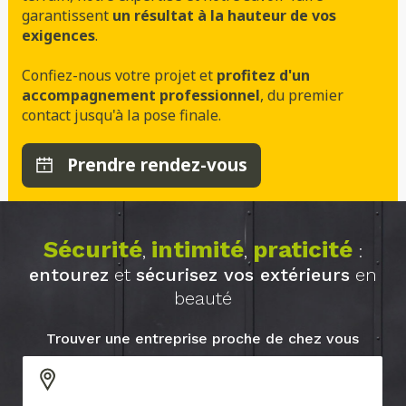
garantissent
un résultat à la hauteur de vos
exigences
.
Confiez-nous votre projet et
profitez d'un
accompagnement professionnel
, du premier
contact jusqu'à la pose finale.
Prendre rendez-vous
Sécurité
intimité
praticité
,
,
:
entourez
et
sécurisez vos extérieurs
en
beauté
Trouver une entreprise proche de chez vous