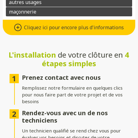
Un grand choix de matériaux de
Cliquez ici pour encore plus d'informations
qualité
Vous avez le choix entre de nombreux types de matériaux pour
votre future clôture :
L'installation
de votre clôture en
4
étapes simples
Aluminium
: moderne, léger et résistant à la corrosion.
Composite
: parfait pour un aspect bois sans les contraintes
Prenez contact avec nous
d’entretien.
Remplissez notre formulaire en quelques clics
PVC
: économique, durable et facile à entretenir.
pour nous faire part de votre projet et de vos
besoins
Bois
: naturel et chaleureux, idéal pour un extérieur
authentique.
Rendez-vous avec un de nos
techniciens
Gabion
: robuste et contemporain, avec une touche minérale.
Un technicien qualifié se rend chez vous pour
Grillage
: simple, efficace et modulable selon vos besoins.
évaluer vos besoins et discuter de votre