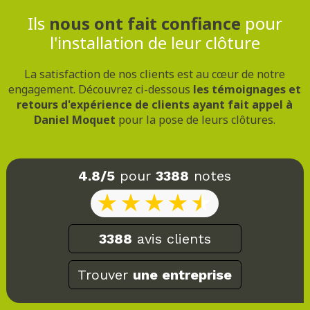
Ils
nous ont fait confiance
pour
l'installation de leur clôture
La satisfaction de nos clients est au cœur de notre
engagement. Découvrez ci-dessous
les témoignages et
retours d'expérience de clients ayant fait appel à
Daniel Moquet
pour la pose de leurs clôtures.
4.8/5
pour
3388
notes
3388
avis clients
Trouver
une entreprise