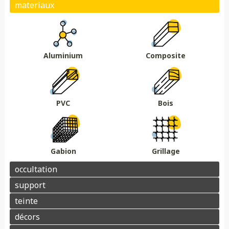
Plein
Ajouré
Brise vue/brise vent
Au sol
Sur muret
DMC 301
DMC 302
DMC 303
DMC 303 B
Essences de bois
Coloris au choix
DMC 304
DMC 305
Aluminium
Composite
Barrière acoustique
Garde corps
Tour piscine
Muret
Couvertine
PVC
Bois
Gabion
Grillage