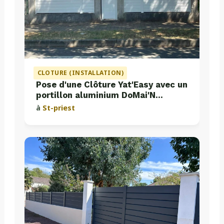
CLOTURE (INSTALLATION)
Pose d'une Clôture Yat'Easy avec un
portillon aluminium DoMai'N
Colmont
à
St-priest