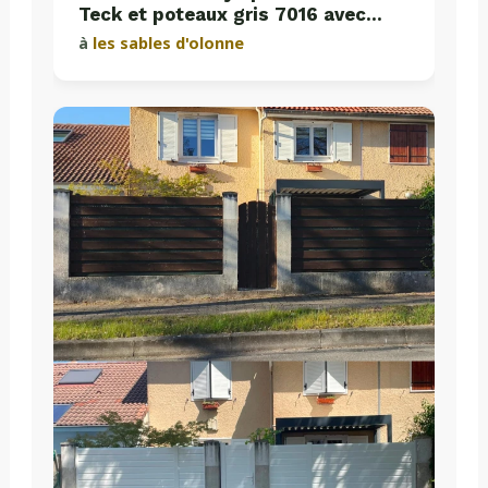
Teck et poteaux gris 7016 avec
plaques de soubassement béton
à
les sables d'olonne