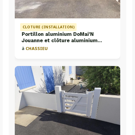
CLOTURE (INSTALLATION)
Portillon aluminium DoMai'N
Jouanne et clôture aluminium
Valette
à
CHASSIEU