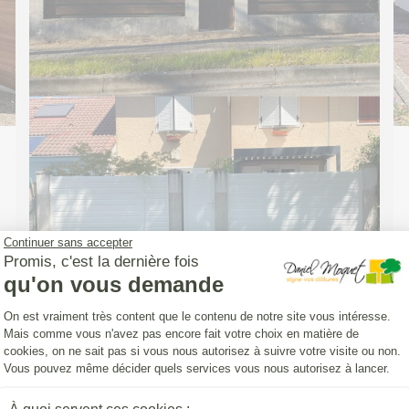
Continuer sans accepter
Promis, c'est la dernière fois
qu'on vous demande
Plateforme de Gestion du Consentemen
On est vraiment très content que le contenu de notre site vous intéresse.
Mais comme vous n'avez pas encore fait votre choix en matière de
cookies, on ne sait pas si vous nous autorisez à suivre votre visite ou non.
CLOTURE (INSTALLATION)
Vous pouvez même décider quels services vous nous autorisez à lancer.
Pose d'une Clôture Yat'Easy avec un
portillon aluminium DoMai'N Colmont
Axeptio consent