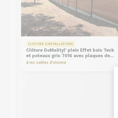
CLOTURE (INSTALLATION)
Clôture DoMaStyl' plein Effet bois Teck
et poteaux gris 7016 avec plaques de
soubassement béton
à
les sables d'olonne