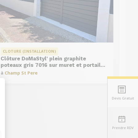
CLOTURE (INSTALLATION)
Clôture DoMaStyl' plein graphite
poteaux gris 7016 sur muret et portail
coulissant Classic Strong
à
Champ St Pere
Devis Gratuit
t : Personnalisez vos Options
Prendre RDV