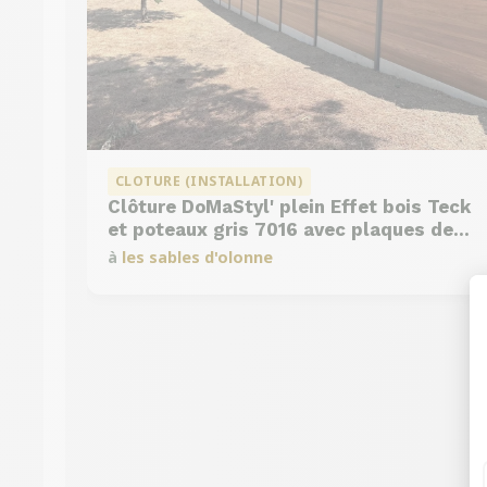
CLOTURE (INSTALLATION)
Clôture DoMaStyl' plein Effet bois Teck
et poteaux gris 7016 avec plaques de
soubassement béton
à
les sables d'olonne