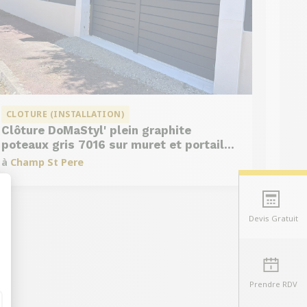
CLOTURE (INSTALLATION)
Clôture DoMaStyl' plein graphite
poteaux gris 7016 sur muret et portail
coulissant Classic Strong
à
Champ St Pere
Devis Gratuit
t : Personnalisez vos Options
Prendre RDV