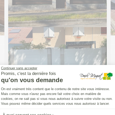
Continuer sans accepter
Promis, c'est la dernière fois
qu'on vous demande
Plateforme de Gestion du Consentemen
On est vraiment très content que le contenu de notre site vous intéresse.
Mais comme vous n'avez pas encore fait votre choix en matière de
cookies, on ne sait pas si vous nous autorisez à suivre votre visite ou non.
CLOTURE (INSTALLATION)
Vous pouvez même décider quels services vous nous autorisez à lancer.
Pose d'une Clôture Yat'Easy avec un
portillon aluminium DoMai'N Colmont
Axeptio consent