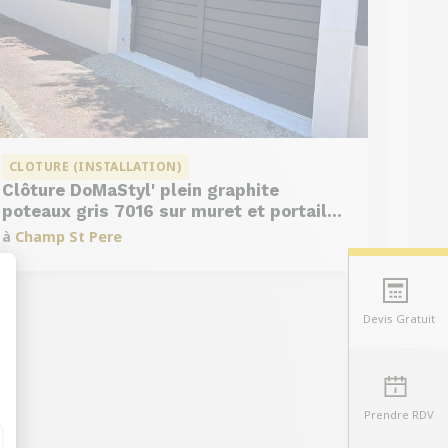
CLOTURE (INSTALLATION)
Clôture DoMaStyl' plein graphite
poteaux gris 7016 sur muret et portail
coulissant Classic Strong
à
Champ St Pere
Devis Gratuit
t : Personnalisez vos Options
Prendre RDV