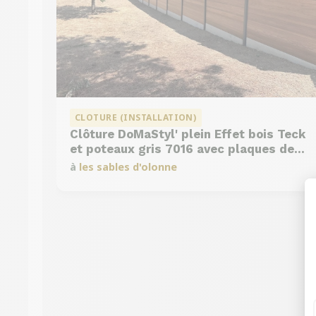
CLOTURE (INSTALLATION)
Clôture DoMaStyl' plein Effet bois Teck
et poteaux gris 7016 avec plaques de
soubassement béton
à
les sables d'olonne