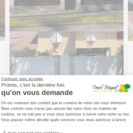
Continuer sans accepter
Promis, c'est la dernière fois
qu'on vous demande
Plateforme de Gestion du Consentemen
On est vraiment très content que le contenu de notre site vous intéresse.
Mais comme vous n'avez pas encore fait votre choix en matière de
cookies, on ne sait pas si vous nous autorisez à suivre votre visite ou non.
CLOTURE (INSTALLATION)
Vous pouvez même décider quels services vous nous autorisez à lancer.
Pose d'une Clôture Yat'Easy avec un
portillon aluminium DoMai'N Colmont
Axeptio consent