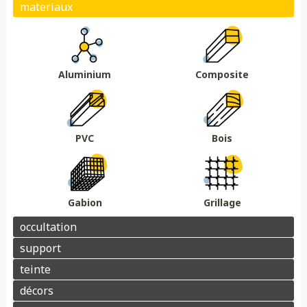
Plein
Ajouré
Brise vue/brise vent
Au sol
Sur muret
DMC 301
DMC 302
DMC 303
DMC 303 B
Essences de bois
Coloris au choix
DMC 304
DMC 305
Aluminium
Composite
Barrière acoustique
Garde corps
Tour piscine
Muret
Couvertine
PVC
Bois
Gabion
Grillage