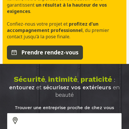
garantissent
un résultat à la hauteur de vos
exigences
.
Confiez-nous votre projet et
profitez d'un
accompagnement professionnel
, du premier
contact jusqu'à la pose finale.
Prendre rendez-vous
Sécurité
intimité
praticité
,
,
:
entourez
et
sécurisez vos extérieurs
en
beauté
Trouver une entreprise proche de chez vous