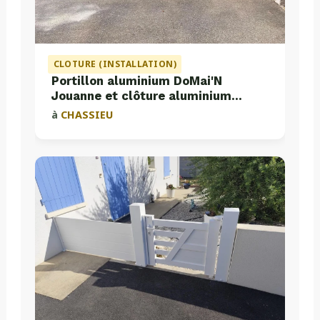
CLOTURE (INSTALLATION)
Portillon aluminium DoMai'N
Jouanne et clôture aluminium
Valette
à
CHASSIEU