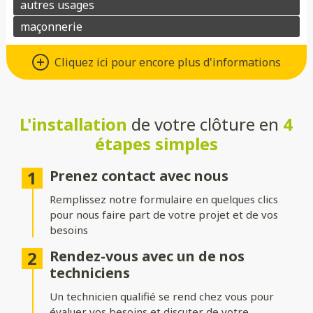
Un grand choix de matériaux de
Cliquez ici pour encore plus d'informations
qualité
Vous avez le choix entre de nombreux types de matériaux pour
votre future clôture :
L'installation
de votre clôture en
4
étapes simples
Aluminium
: moderne, léger et résistant à la corrosion.
Composite
: parfait pour un aspect bois sans les contraintes
Prenez contact avec nous
d’entretien.
Remplissez notre formulaire en quelques clics
PVC
: économique, durable et facile à entretenir.
pour nous faire part de votre projet et de vos
besoins
Bois
: naturel et chaleureux, idéal pour un extérieur
authentique.
Rendez-vous avec un de nos
techniciens
Gabion
: robuste et contemporain, avec une touche minérale.
Un technicien qualifié se rend chez vous pour
Grillage
: simple, efficace et modulable selon vos besoins.
évaluer vos besoins et discuter de votre