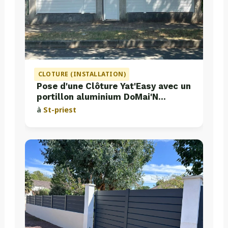
CLOTURE (INSTALLATION)
Pose d'une Clôture Yat'Easy avec un
portillon aluminium DoMai'N
Colmont
à
St-priest