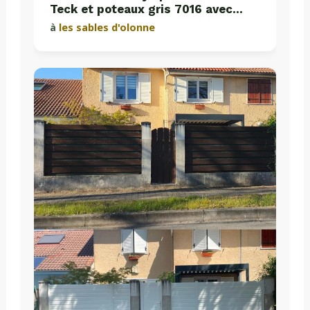
Teck et poteaux gris 7016 avec
plaques de soubassement béton
à
les sables d'olonne