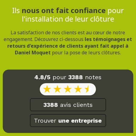
Ils
nous ont fait confiance
pour
l'installation de leur clôture
La satisfaction de nos clients est au cœur de notre
engagement. Découvrez ci-dessous
les témoignages et
retours d'expérience de clients ayant fait appel à
Daniel Moquet
pour la pose de leurs clôtures.
4.8/5
pour
3388
notes
3388
avis clients
Trouver
une entreprise