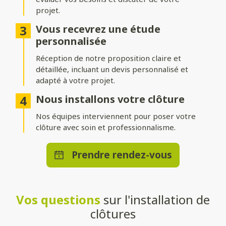
projet.
Différentes options d’occultation
Vous recevrez une étude
Selon vos envies et vos besoins, nos clôtures peuvent être :
personnalisée
Réception de notre proposition claire et
Pleinement occultantes
: pour garantir une intimité
maximale.
détaillée, incluant un devis personnalisé et
adapté à votre projet.
Ajourées
: pour laisser passer la lumière tout en délimitant
votre espace.
Nous installons votre clôture
Brise-vue ou brise-vent
Nos équipes interviennent pour poser votre
: pour allier confort et esthétisme.
clôture avec soin et professionnalisme.
Une pose adaptée à votre terrain
Prendre rendez-vous
Que vous souhaitiez une clôture posée directement au sol ou
installée sur un muret, nos solutions s’adaptent à toutes les
configurations. Nos techniciens qualifiés effectueront une
installation stable et durable, quelle que soit la méthode choisie.
Vos questions
sur l'installation de
Un large choix de teintes et de
clôtures