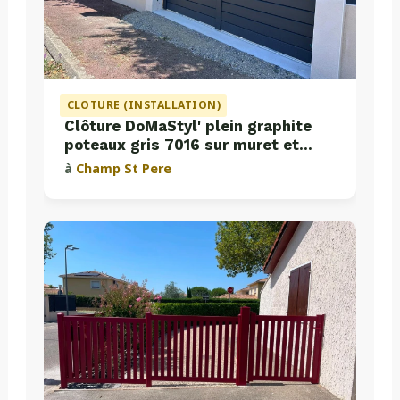
CLOTURE (INSTALLATION)
Clôture DoMaStyl' plein graphite
poteaux gris 7016 sur muret et
portail coulissant Classic Strong
à
Champ St Pere