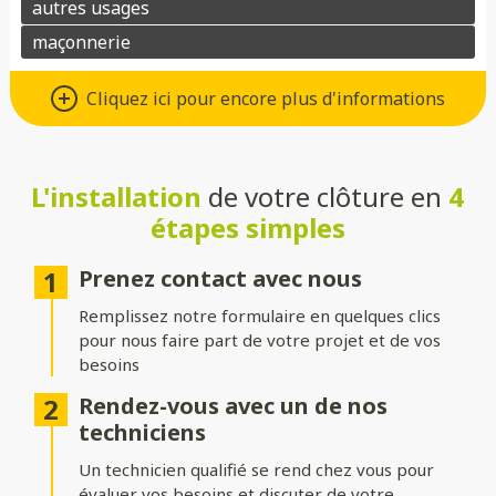
Un grand choix de matériaux de
Cliquez ici pour encore plus d'informations
qualité
Vous avez le choix entre de nombreux types de matériaux pour
votre future clôture :
L'installation
de votre clôture en
4
étapes simples
Aluminium
: moderne, léger et résistant à la corrosion.
Composite
: parfait pour un aspect bois sans les contraintes
Prenez contact avec nous
d’entretien.
Remplissez notre formulaire en quelques clics
PVC
: économique, durable et facile à entretenir.
pour nous faire part de votre projet et de vos
besoins
Bois
: naturel et chaleureux, idéal pour un extérieur
authentique.
Rendez-vous avec un de nos
techniciens
Gabion
: robuste et contemporain, avec une touche minérale.
Un technicien qualifié se rend chez vous pour
Grillage
: simple, efficace et modulable selon vos besoins.
évaluer vos besoins et discuter de votre