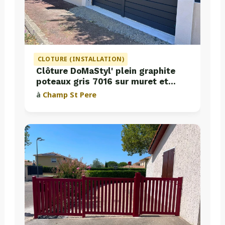
CLOTURE (INSTALLATION)
Clôture DoMaStyl' plein graphite
poteaux gris 7016 sur muret et
portail coulissant Classic Strong
à
Champ St Pere