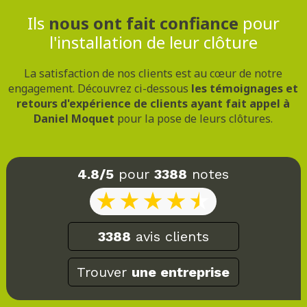
Ils
nous ont fait confiance
pour
l'installation de leur clôture
La satisfaction de nos clients est au cœur de notre
engagement. Découvrez ci-dessous
les témoignages et
retours d'expérience de clients ayant fait appel à
Daniel Moquet
pour la pose de leurs clôtures.
4.8/5
pour
3388
notes
3388
avis clients
Trouver
une entreprise