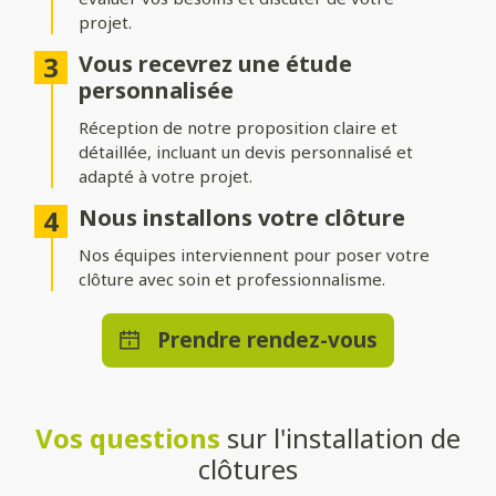
projet.
Différentes options d’occultation
Vous recevrez une étude
Selon vos envies et vos besoins, nos clôtures peuvent être :
personnalisée
Réception de notre proposition claire et
Pleinement occultantes
: pour garantir une intimité
maximale.
détaillée, incluant un devis personnalisé et
adapté à votre projet.
Ajourées
: pour laisser passer la lumière tout en délimitant
votre espace.
Nous installons votre clôture
Brise-vue ou brise-vent
Nos équipes interviennent pour poser votre
: pour allier confort et esthétisme.
clôture avec soin et professionnalisme.
Une pose adaptée à votre terrain
Prendre rendez-vous
Que vous souhaitiez une clôture posée directement au sol ou
installée sur un muret, nos solutions s’adaptent à toutes les
configurations. Nos techniciens qualifiés effectueront une
installation stable et durable, quelle que soit la méthode choisie.
Vos questions
sur l'installation de
Un large choix de teintes et de
clôtures