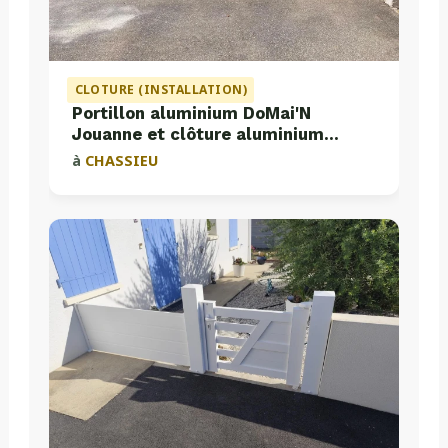
CLOTURE (INSTALLATION)
Portillon aluminium DoMai'N
Jouanne et clôture aluminium
Valette
à
CHASSIEU