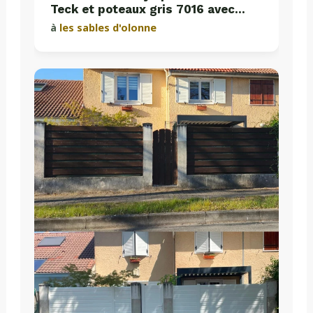
Teck et poteaux gris 7016 avec
plaques de soubassement béton
à
les sables d'olonne