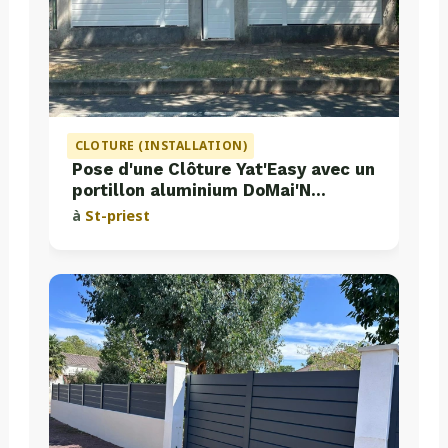
CLOTURE (INSTALLATION)
Pose d'une Clôture Yat'Easy avec un
portillon aluminium DoMai'N
Colmont
à
St-priest