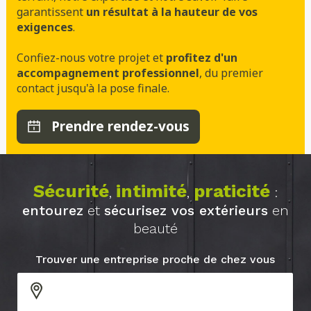
garantissent
un résultat à la hauteur de vos
exigences
.
Confiez-nous votre projet et
profitez d'un
accompagnement professionnel
, du premier
contact jusqu'à la pose finale.
Prendre rendez-vous
Sécurité
intimité
praticité
,
,
:
entourez
et
sécurisez vos extérieurs
en
beauté
Trouver une entreprise proche de chez vous