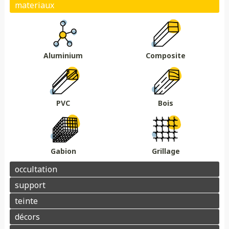
Plein
Ajouré
Brise vue/brise vent
Au sol
Sur muret
DMC 301
DMC 302
DMC 303
DMC 303 B
Essences de bois
Coloris au choix
DMC 304
DMC 305
Aluminium
Composite
Barrière acoustique
Garde corps
Tour piscine
Muret
Couvertine
PVC
Bois
Gabion
Grillage