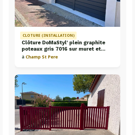
CLOTURE (INSTALLATION)
Clôture DoMaStyl' plein graphite
poteaux gris 7016 sur muret et
portail coulissant Classic Strong
à
Champ St Pere