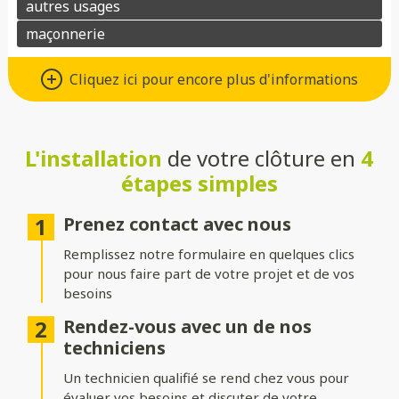
Un grand choix de matériaux de
Cliquez ici pour encore plus d'informations
qualité
Vous avez le choix entre de nombreux types de matériaux pour
votre future clôture :
L'installation
de votre clôture en
4
étapes simples
Aluminium
: moderne, léger et résistant à la corrosion.
Composite
: parfait pour un aspect bois sans les contraintes
Prenez contact avec nous
d’entretien.
Remplissez notre formulaire en quelques clics
PVC
: économique, durable et facile à entretenir.
pour nous faire part de votre projet et de vos
besoins
Bois
: naturel et chaleureux, idéal pour un extérieur
authentique.
Rendez-vous avec un de nos
techniciens
Gabion
: robuste et contemporain, avec une touche minérale.
Un technicien qualifié se rend chez vous pour
Grillage
: simple, efficace et modulable selon vos besoins.
évaluer vos besoins et discuter de votre