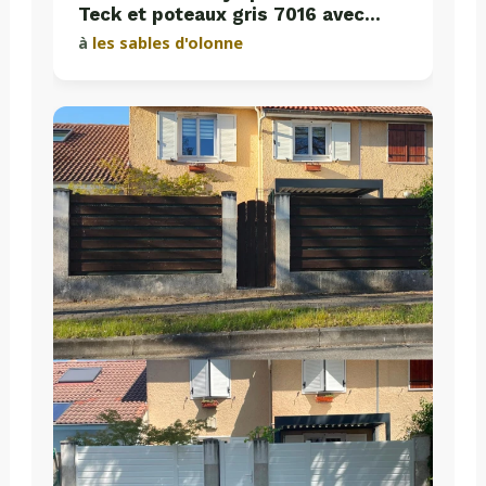
Teck et poteaux gris 7016 avec
plaques de soubassement béton
à
les sables d'olonne