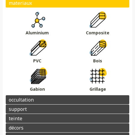
Plein
Ajouré
Brise vue/brise vent
Au sol
Sur muret
DMC 301
DMC 302
DMC 303
DMC 303 B
Essences de bois
Coloris au choix
DMC 304
DMC 305
Aluminium
Composite
Barrière acoustique
Garde corps
Tour piscine
Muret
Couvertine
PVC
Bois
Gabion
Grillage