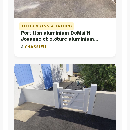
CLOTURE (INSTALLATION)
Portillon aluminium DoMai'N
Jouanne et clôture aluminium
Valette
à
CHASSIEU