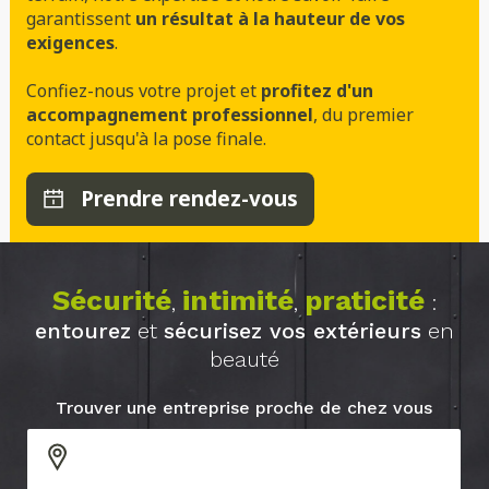
garantissent
un résultat à la hauteur de vos
exigences
.
Confiez-nous votre projet et
profitez d'un
accompagnement professionnel
, du premier
contact jusqu'à la pose finale.
Prendre rendez-vous
Sécurité
intimité
praticité
,
,
:
entourez
et
sécurisez vos extérieurs
en
beauté
Trouver une entreprise proche de chez vous