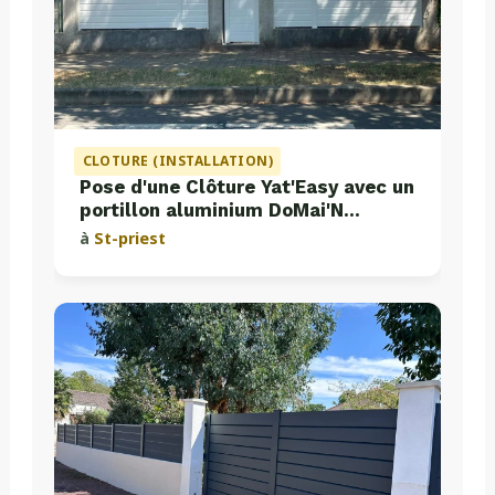
CLOTURE (INSTALLATION)
Pose d'une Clôture Yat'Easy avec un
portillon aluminium DoMai'N
Colmont
à
St-priest