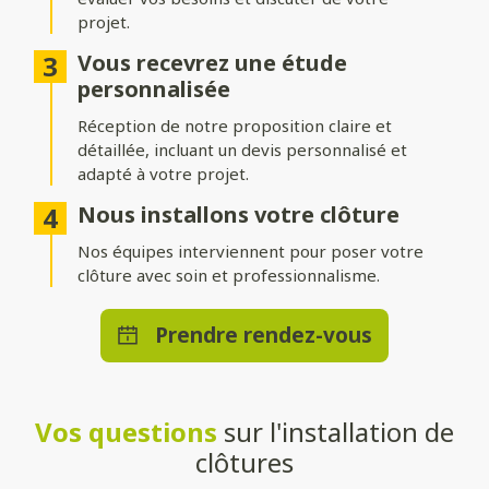
projet.
Différentes options d’occultation
Vous recevrez une étude
Selon vos envies et vos besoins, nos clôtures peuvent être :
personnalisée
Réception de notre proposition claire et
Pleinement occultantes
: pour garantir une intimité
maximale.
détaillée, incluant un devis personnalisé et
adapté à votre projet.
Ajourées
: pour laisser passer la lumière tout en délimitant
votre espace.
Nous installons votre clôture
Brise-vue ou brise-vent
Nos équipes interviennent pour poser votre
: pour allier confort et esthétisme.
clôture avec soin et professionnalisme.
Une pose adaptée à votre terrain
Prendre rendez-vous
Que vous souhaitiez une clôture posée directement au sol ou
installée sur un muret, nos solutions s’adaptent à toutes les
configurations. Nos techniciens qualifiés effectueront une
installation stable et durable, quelle que soit la méthode choisie.
Vos questions
sur l'installation de
Un large choix de teintes et de
clôtures