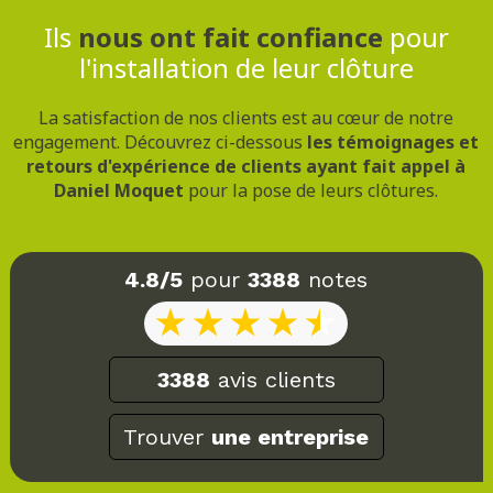
Ils
nous ont fait confiance
pour
l'installation de leur clôture
La satisfaction de nos clients est au cœur de notre
engagement. Découvrez ci-dessous
les témoignages et
retours d'expérience de clients ayant fait appel à
Daniel Moquet
pour la pose de leurs clôtures.
4.8/5
pour
3388
notes
3388
avis clients
Trouver
une entreprise