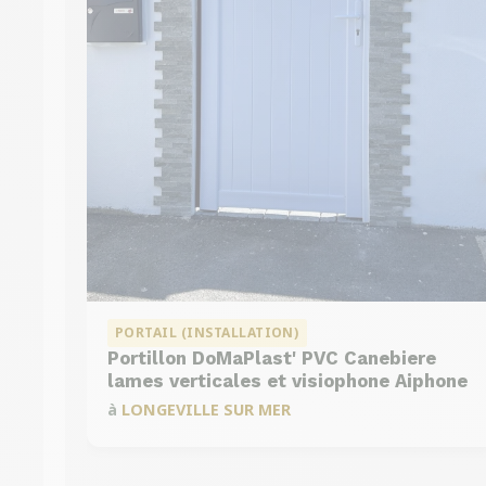
PORTAIL (INSTALLATION)
Portillon DoMaPlast' PVC Canebiere
DMC 301
lames verticales et visiophone Aiphone
à
LONGEVILLE SUR MER
DMC 303 B