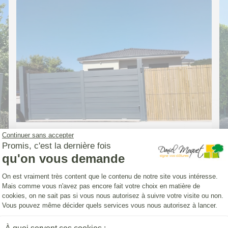
Continuer sans accepter
PORTAIL (INSTALLATION)
Promis, c'est la dernière fois
Portail Classic' Strong persienne 7016
qu'on vous demande
Plateforme de Gestion du Consentemen
On est vraiment très content que le contenu de notre site vous intéresse.
Mais comme vous n'avez pas encore fait votre choix en matière de
cookies, on ne sait pas si vous nous autorisez à suivre votre visite ou non.
Vous pouvez même décider quels services vous nous autorisez à lancer.
Axeptio consent