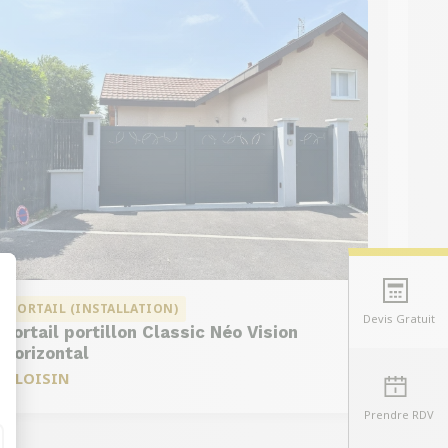
PORTAIL (INSTALLATION)
Devis Gratuit
Portail portillon Classic Néo Vision
t : Personnalisez vos Options
Horizontal
à
LOISIN
Prendre RDV