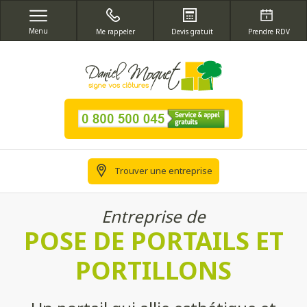
Menu
Me rappeler
Devis gratuit
Prendre RDV
Trouver une entreprise
Entreprise de
POSE DE PORTAILS ET
PORTILLONS