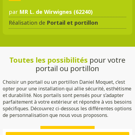
par
MR L. de Wirwignes (62240)
Réalisation de
Portail et portillon
DMC 301
DMC 302
DMC 303
DMC 303 B
Toutes les possibilités
pour votre
DMC 304
DMC 305
portail ou portillon
Choisir un portail ou un portillon Daniel Moquet, c’est
opter pour une installation qui allie sécurité, esthétisme
et durabilité. Nos portails sont pensés pour s’adapter
parfaitement à votre extérieur et répondre à vos besoins
spécifiques. Découvrez ci-dessous les différentes options
de personnalisation que nous vous proposons.