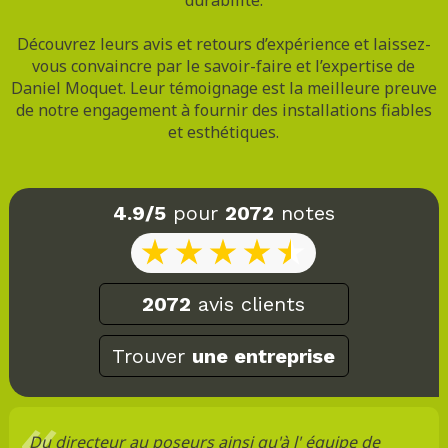
Découvrez leurs avis et retours d’expérience et laissez-
vous convaincre par le savoir-faire et l’expertise de
Daniel Moquet. Leur témoignage est la meilleure preuve
de notre engagement à fournir des installations fiables
et esthétiques.
4.9/5
pour
2072
notes
2072
avis clients
Trouver
une entreprise
Du directeur au poseurs ainsi qu'à l' équipe de