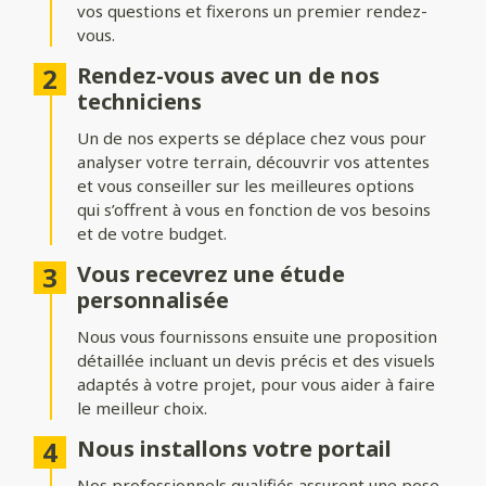
vos questions et fixerons un premier rendez-
Formes du portail
vous.
Ajoutez du style à votre entrée avec différentes formes de
Rendez-vous avec un de nos
portails :
techniciens
Biais bas ou biais haut
: une finition inclinée pour un design
Un de nos experts se déplace chez vous pour
dynamique.
analyser votre terrain, découvrir vos attentes
Bombé ou bombé inversé
et vous conseiller sur les meilleures options
: des courbes élégantes pour un
effet plus traditionnel.
qui s’offrent à vous en fonction de vos besoins
et de votre budget.
Chapeau de gendarme ou chapeau de gendarme inversé
: une touche classique et raffinée.
Vous recevrez une étude
personnalisée
Occultation
Nous vous fournissons ensuite une proposition
détaillée incluant un devis précis et des visuels
Adaptez le niveau d’intimité et d’aération de votre portail :
adaptés à votre projet, pour vous aider à faire
le meilleur choix.
Portail plein
: : pour une intimité maximale et une protection
renforcée.
Nous installons votre portail
Portail semi-ajouré
: un équilibre entre discrétion et
Nos professionnels qualifiés assurent une pose