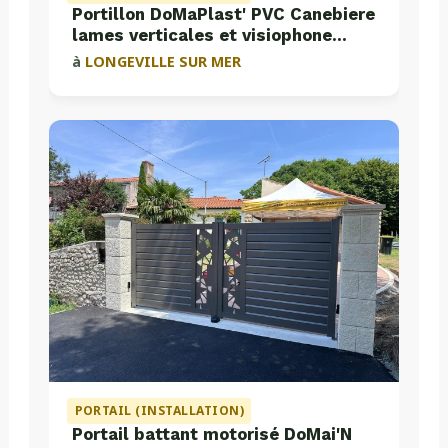
Portillon DoMaPlast' PVC Canebiere
lames verticales et visiophone
Aiphone
à
LONGEVILLE SUR MER
PORTAIL (INSTALLATION)
Portail battant motorisé DoMai'N