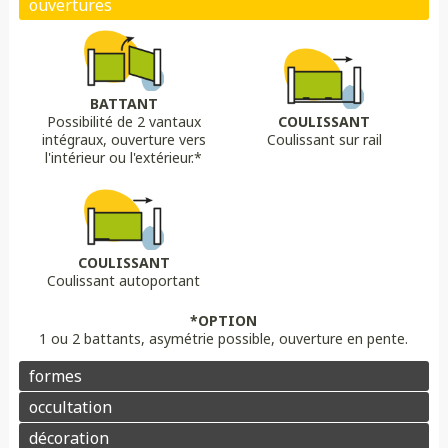
Biais bas
Biais haut
Bombé
Bombé inversé
DÉCORS OPTIONS
Portail plein
Portail semi ajouré
Portail ajouré
BATTANT
Possibilité de 2 vantaux
COULISSANT
LAME
OPTION
OPTION
intégraux, ouverture vers
Coulissant sur rail
Lame 30 cm modulable
lame ajourée
Lame déco sur mesure
Chapeau de gendarme
Chapeau de gendarme inversé
l'intérieur ou l'extérieur.*
Aluminium
Composite
PVC/ALU
Portail brise vue
Coloris au choix
Pointes
Manchon
Voluptes
Rosace
Motorisation
Domotique
Contrôle d'accès
COULISSANT
Coulissant autoportant
Aluminium
Enduit
Pierre
*OPTION
1 ou 2 battants, asymétrie possible, ouverture en pente.