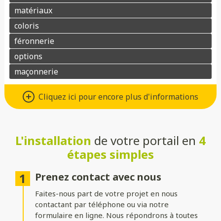
Différents types d’ouvertures
Cliquez ici pour encore plus d'informations
Choisissez le système d’ouverture qui convient au mieux à votre
maison et à vos besoins :
L'installation
de votre portail en
4
Battant
: idéal pour les larges entrées, avec une ouverture
classique à deux vantaux.
étapes simples
Coulissant sur rails
: parfait pour les espaces réduits, il
optimise le dégagement latéral.
Prenez contact avec nous
Faites-nous part de votre projet en nous
Coulissant autoportant
: sans rail au sol, il assure un
fonctionnement fluide et une esthétique épurée.
contactant par téléphone ou via notre
formulaire en ligne. Nous répondrons à toutes