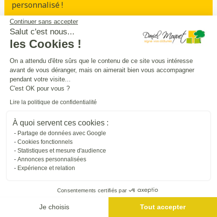
personnalisé !
Continuer sans accepter
Prendre rendez-vous
Salut c'est nous...
les Cookies !
On a attendu d'être sûrs que le contenu de ce site vous intéresse
avant de vous déranger, mais on aimerait bien vous accompagner
Sécurité
intimité
praticité
,
,
:
pendant votre visite...
entourez
et
sécurisez vos extérieurs
en
C'est OK pour vous ?
beauté
Lire la politique de confidentialité
À quoi servent ces cookies :
Trouver une entreprise proche de chez vous
Partage de données avec Google
Cookies fonctionnels
Statistiques et mesure d'audience
Annonces personnalisées
Expérience et relation
Consentements certifiés par
Je choisis
Tout accepter