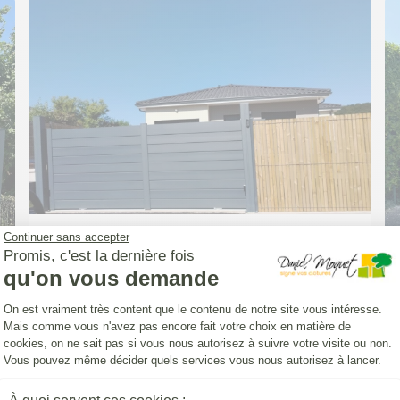
Continuer sans accepter
PORTAIL (INSTALLATION)
Promis, c'est la dernière fois
Portail Classic' Strong persienne 7016
qu'on vous demande
Plateforme de Gestion du Consentemen
On est vraiment très content que le contenu de notre site vous intéresse.
Mais comme vous n'avez pas encore fait votre choix en matière de
cookies, on ne sait pas si vous nous autorisez à suivre votre visite ou non.
Vous pouvez même décider quels services vous nous autorisez à lancer.
Axeptio consent