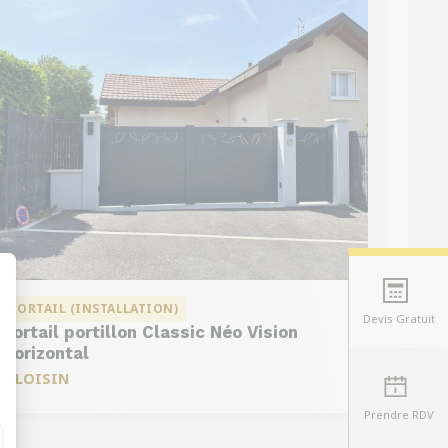
PORTAIL (INSTALLATION)
Devis Gratuit
Portail portillon Classic Néo Vision
t : Personnalisez vos Options
Horizontal
à
LOISIN
Prendre RDV