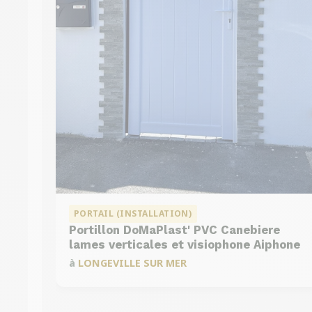
PORTAIL (INSTALLATION)
Portillon DoMaPlast' PVC Canebiere
DMC 301
lames verticales et visiophone Aiphone
à
LONGEVILLE SUR MER
DMC 303 B