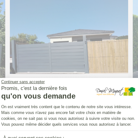
Continuer sans accepter
PORTAIL (INSTALLATION)
Promis, c'est la dernière fois
Portail Classic' Strong persienne 7016
qu'on vous demande
Plateforme de Gestion du Consentemen
On est vraiment très content que le contenu de notre site vous intéresse.
Mais comme vous n'avez pas encore fait votre choix en matière de
cookies, on ne sait pas si vous nous autorisez à suivre votre visite ou non.
Vous pouvez même décider quels services vous nous autorisez à lancer.
Axeptio consent