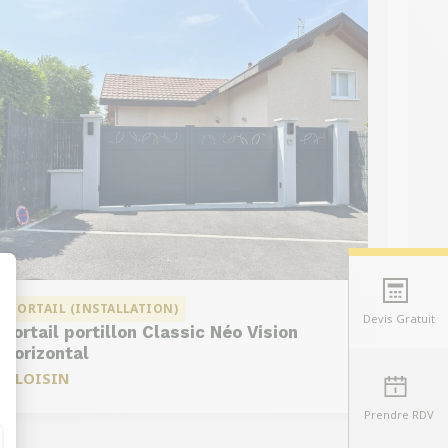
PORTAIL (INSTALLATION)
Devis Gratuit
Portail portillon Classic Néo Vision
t : Personnalisez vos Options
Horizontal
à
LOISIN
Prendre RDV