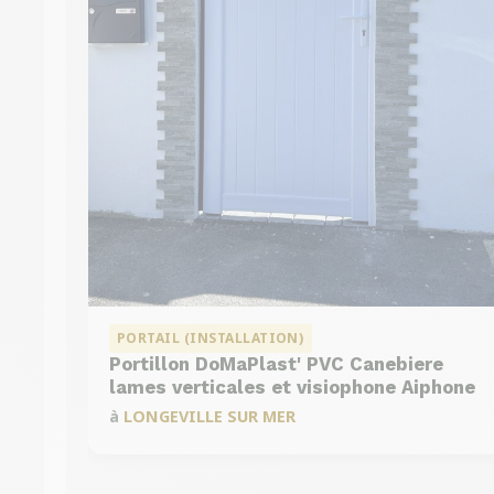
PORTAIL (INSTALLATION)
Portillon DoMaPlast' PVC Canebiere
DMC 301
lames verticales et visiophone Aiphone
à
LONGEVILLE SUR MER
DMC 303 B