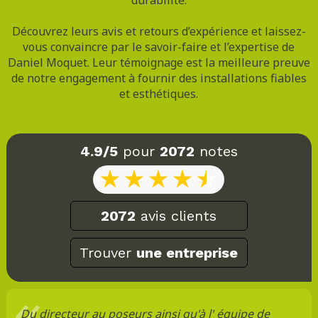
Découvrez leurs avis et retours d’expérience et laissez-
vous convaincre par le savoir-faire et l’expertise de
Daniel Moquet. Leur témoignage est la meilleure preuve
de notre engagement à fournir des installations fiables
et esthétiques.
4.9/5
pour
2072
notes
2072
avis clients
Trouver
une entreprise
Du directeur au poseurs ainsi qu'à l' équipe de