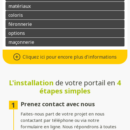
Différents types d’ouvertures
Cliquez ici pour encore plus d'informations
Choisissez le système d’ouverture qui convient au mieux à votre
maison et à vos besoins :
L'installation
de votre portail en
4
Battant
: idéal pour les larges entrées, avec une ouverture
classique à deux vantaux.
étapes simples
Coulissant sur rails
: parfait pour les espaces réduits, il
optimise le dégagement latéral.
Prenez contact avec nous
Faites-nous part de votre projet en nous
Coulissant autoportant
: sans rail au sol, il assure un
fonctionnement fluide et une esthétique épurée.
contactant par téléphone ou via notre
formulaire en ligne. Nous répondrons à toutes