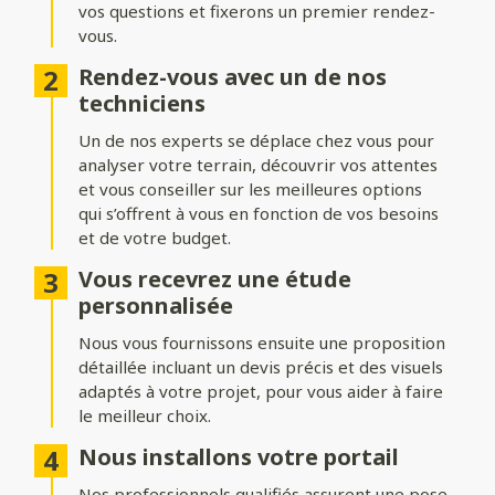
vos questions et fixerons un premier rendez-
Formes du portail
vous.
Ajoutez du style à votre entrée avec différentes formes de
Rendez-vous avec un de nos
portails :
techniciens
Biais bas ou biais haut
: une finition inclinée pour un design
Un de nos experts se déplace chez vous pour
dynamique.
analyser votre terrain, découvrir vos attentes
Bombé ou bombé inversé
et vous conseiller sur les meilleures options
: des courbes élégantes pour un
effet plus traditionnel.
qui s’offrent à vous en fonction de vos besoins
et de votre budget.
Chapeau de gendarme ou chapeau de gendarme inversé
: une touche classique et raffinée.
Vous recevrez une étude
personnalisée
Occultation
Nous vous fournissons ensuite une proposition
détaillée incluant un devis précis et des visuels
Adaptez le niveau d’intimité et d’aération de votre portail :
adaptés à votre projet, pour vous aider à faire
le meilleur choix.
Portail plein
: : pour une intimité maximale et une protection
renforcée.
Nous installons votre portail
Portail semi-ajouré
: un équilibre entre discrétion et
Nos professionnels qualifiés assurent une pose