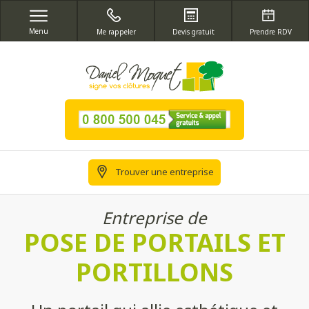
Menu
Me rappeler
Devis gratuit
Prendre RDV
Trouver une entreprise
Entreprise de
POSE DE PORTAILS ET
PORTILLONS