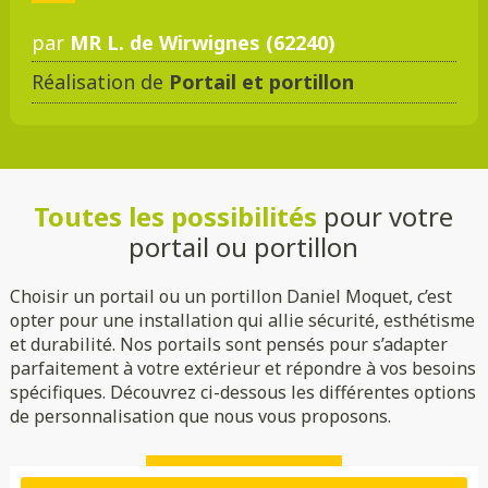
par
MR L. de Wirwignes (62240)
Réalisation de
Portail et portillon
DMC 301
DMC 302
DMC 303
DMC 303 B
Toutes les possibilités
pour votre
DMC 304
DMC 305
portail ou portillon
Choisir un portail ou un portillon Daniel Moquet, c’est
opter pour une installation qui allie sécurité, esthétisme
et durabilité. Nos portails sont pensés pour s’adapter
parfaitement à votre extérieur et répondre à vos besoins
spécifiques. Découvrez ci-dessous les différentes options
de personnalisation que nous vous proposons.