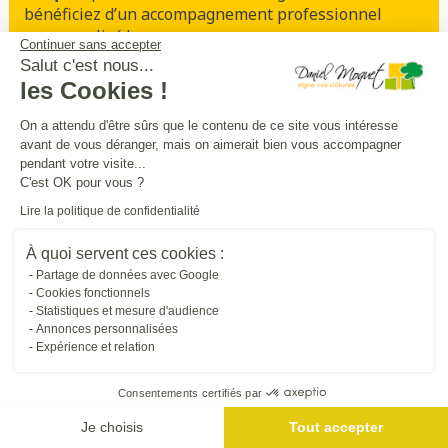
bénéficiez d’un accompagnement professionnel
personnalisé !
Continuer sans accepter
Salut c'est nous...
les Cookies !
Prendre rendez-vous
On a attendu d'être sûrs que le contenu de ce site vous intéresse
avant de vous déranger, mais on aimerait bien vous accompagner
pendant votre visite...
Sécurité
intimité
praticité
,
,
:
C'est OK pour vous ?
entourez
et
sécurisez vos extérieurs
en
Lire la politique de confidentialité
beauté
À quoi servent ces cookies :
Partage de données avec Google
Trouver une entreprise proche de chez vous
Cookies fonctionnels
Statistiques et mesure d'audience
Annonces personnalisées
Expérience et relation
Consentements certifiés par
Je choisis
Tout accepter