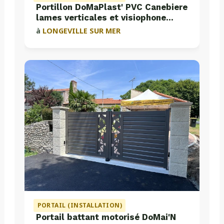
Portillon DoMaPlast' PVC Canebiere
lames verticales et visiophone
Aiphone
à
LONGEVILLE SUR MER
PORTAIL (INSTALLATION)
Portail battant motorisé DoMai'N