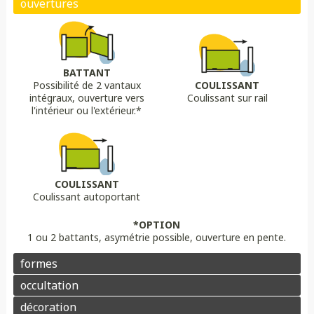
Biais bas
Biais haut
Bombé
Bombé inversé
DÉCORS OPTIONS
Portail plein
Portail semi ajouré
Portail ajouré
BATTANT
Possibilité de 2 vantaux
COULISSANT
LAME
OPTION
OPTION
intégraux, ouverture vers
Coulissant sur rail
Lame 30 cm modulable
lame ajourée
Lame déco sur mesure
Chapeau de gendarme
Chapeau de gendarme inversé
l'intérieur ou l'extérieur.*
Aluminium
Composite
PVC/ALU
Portail brise vue
Coloris au choix
Pointes
Manchon
Voluptes
Rosace
Motorisation
Domotique
Contrôle d'accès
COULISSANT
Coulissant autoportant
Aluminium
Enduit
Pierre
*OPTION
1 ou 2 battants, asymétrie possible, ouverture en pente.