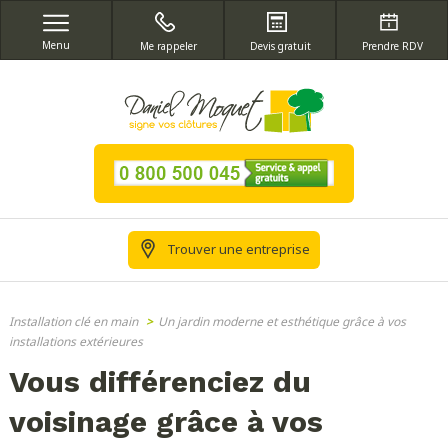
Menu
Me rappeler
Devis gratuit
Prendre RDV
Trouver une entreprise
Installation clé en main
>
Un jardin moderne et esthétique grâce à vos
installations extérieures
Vous différenciez du
voisinage grâce à vos